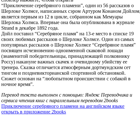
“Приключение серебряного пламени”, один из 56 рассказов о
Шерлоке Холмсе, написанных сэром Артуром Конаном Дойлом
является первым из 12 в цикле, собранном как Мемуары
Шерлока Холмса. Впервые она была опубликована в журнале
Strand в декабре 1892 года.
Дойл поставил “Серебряное пламя” на 13-е место в списке 19
своих любимых рассказов о Шерлоке Холмсе. Один из самых
популярных рассказов о Шерлоке Холмсе “Серебряное пламя”
посвящен исчезновению одноименной скаковой лошади
(знаменитой победительницы, принадлежащей полковнику
Россу) накануне важных скачек и очевидному убийству ее
тренера. Сказка отличается атмосферным дортмундским сет
тингом и поздневикторианской спортивной обстановкой.
Сюжет основан на “любопытном происшествии с собакой в
ночное время”.
Перевод текста выполнен с помощью: Яндекс Переводчика и
сервиса чтения книг с параллельным переводом 2books
Приключение серебряного пламени на английском языке
открыть в приложение 2books