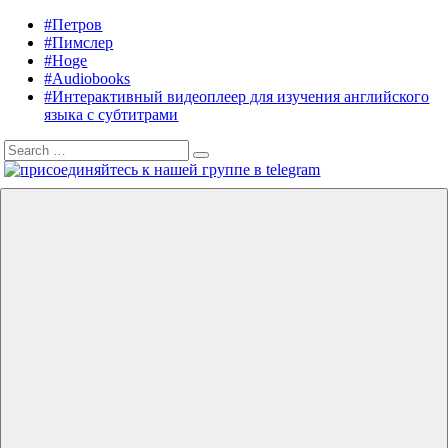
Skip
#Петров
Listening
Audiobooks
to
#Пимслер
in
in
content
#Hoge
English
English,
#Audiobooks
A.
#Интерактивный видеоплеер для изучения английского
J.
языка с субтитрами
Hoge,
Search
Petrov
Search
for:
English
Menu