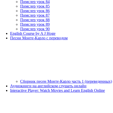
Пимслер урок 84
Пимслер урок 85
Пимслер урок 86
Пимслер урок 87
Пимслер урок 88
Пимслер урок 89
Пимслер урок 90
English Course by A J Hoge
Песни Монте-Карло с переводом
Сборник песен Монте-Карло часть 1 (переведенных)
Аудиокниги на английском слушать онлайн
Interactive Player: Watch Movies and Learn English Online