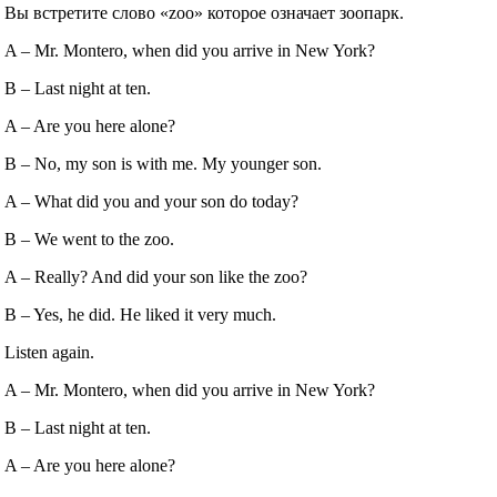
Вы встретите слово «zoo» которое означает зоопарк.
A – Mr. Montero, when did you arrive in New York?
B – Last night at ten.
A – Are you here alone?
B – No, my son is with me. My younger son.
A – What did you and your son do today?
B – We went to the zoo.
A – Really? And did your son like the zoo?
B – Yes, he did. He liked it very much.
Listen again.
A – Mr. Montero, when did you arrive in New York?
B – Last night at ten.
A – Are you here alone?