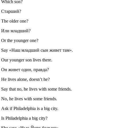
Which son?
Старший?
The older one?
Или младший?
Or the younger one?
Say «Наш младший сын живет там».
Our younger son lives there.
Он живет один, правда?
He lives alone, doesn’t he?
Say that no, he lives with some friends.
No, he lives with some friends.
Ask if Philadelphia is a big city.
Is Philadelphia a big city?
She says «Нью-Йорк больше».