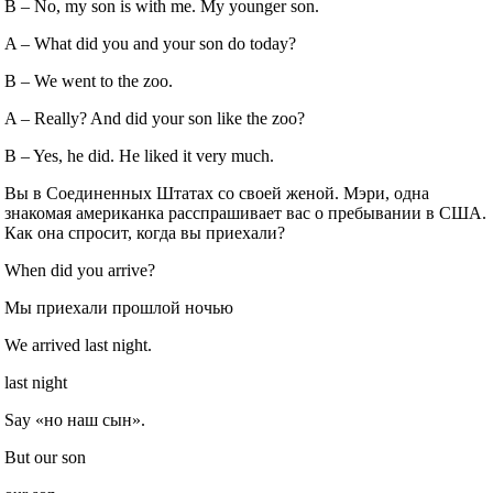
B – No, my son is with me. My younger son.
A – What did you and your son do today?
B – We went to the zoo.
A – Really? And did your son like the zoo?
B – Yes, he did. He liked it very much.
Вы в Соединенных Штатах со своей женой. Мэри, одна
знакомая американка расспрашивает вас о пребывании в США.
Как она спросит, когда вы приехали?
When did you arrive?
Мы приехали прошлой ночью
We arrived last night.
last night
Say «но наш сын».
But our son