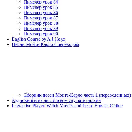
Пимслер урок 84
Пимслер урок 85
Пимслер урок 86
Пимслер урок 87
Пимслер урок 88
Пимслер урок 89
Пимслер урок 90
English Course by A J Hoge
Песни Монте-Карло с переводом
Сборник песен Монте-Карло часть 1 (переведенных)
Аудиокниги на английском слушать онлайн
Interactive Player: Watch Movies and Learn English Online