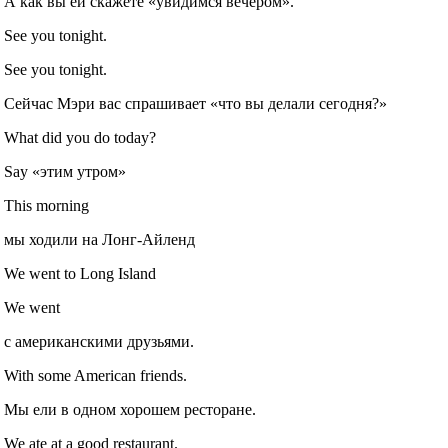
А как вы ей скажете «увидимся вечером».
See you tonight.
See you tonight.
Сейчас Мэри вас спрашивает «что вы делали сегодня?»
What did you do today?
Say «этим утром»
This morning
мы ходили на Лонг-Айленд
We went to Long Island
We went
с американскими друзьями.
With some American friends.
Мы ели в одном хорошем ресторане.
We ate at a good restaurant.