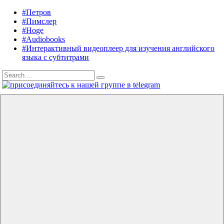
Skip
#Петров
Listening
Audiobooks
to
#Пимслер
in
in
content
#Hoge
English
English,
#Audiobooks
A.
#Интерактивный видеоплеер для изучения английского
J.
языка с субтитрами
Hoge,
Search
Petrov
Search
for:
English
Menu