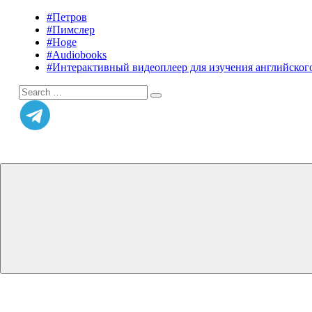
Skip
#Петров
Listening
Audiobooks
to
#Пимслер
in
in
content
#Hoge
English
English,
#Audiobooks
A.
#Интерактивный видеоплеер для изучения английского
J.
Search
Hoge,
Search
for:
Petrov
English
Menu