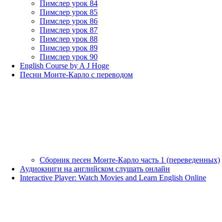
Пимслер урок 84
Пимслер урок 85
Пимслер урок 86
Пимслер урок 87
Пимслер урок 88
Пимслер урок 89
Пимслер урок 90
English Course by A J Hoge
Песни Монте-Карло с переводом
Сборник песен Монте-Карло часть 1 (переведенных)
Аудиокниги на английском слушать онлайн
Interactive Player: Watch Movies and Learn English Online