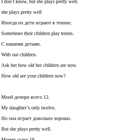
I don’t know, but she plays pretty well.
she plays pretty well
Иногда их дети играют в теннис.
Sometimes their children play tennis.
С нашими детьми.
With our children.
Ask her how old her children are now.
How old are your children now?
Моей дочери всего 12.
My daughter’s only twelve.
Но она играет довольно хорошо.
But she plays pretty well.
Моему сыну 19.