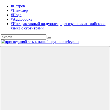
Skip
#Петров
Listening
Audiobooks
to
#Пимслер
in
in
content
#Hoge
English
English,
#Audiobooks
A.
#Интерактивный видеоплеер для изучения английского
J.
языка с субтитрами
Hoge,
Search
Petrov
Search
for:
English
Menu