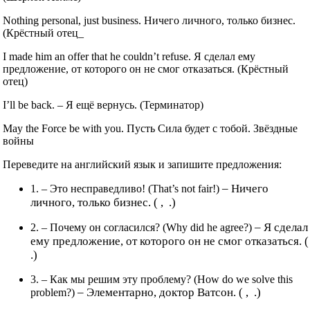
Nothing personal, just business. Ничего личного, только бизнес.
(Крёстный отец_
I made him an offer that he couldn’t refuse. Я сделал ему
предложение, от которого он не смог отказаться. (Крёстный
отец)
I’ll be back. – Я ещё вернусь. (Терминатор)
May the Force be with you. Пусть Сила будет с тобой. Звёздные
войны
Переведите на английский язык и запишите предложения:
– Ничего
1. – Это несправедливо! (That’s not fair!)
личного, только бизнес. ( , .)
– Я сделал
2. – Почему он согласился? (Why did he agree?)
ему предложение, от которого он не смог отказаться. (
.)
3. – Как мы решим эту проблему? (How do we solve this
– Элементарно, доктор Ватсон. ( , .)
problem?)