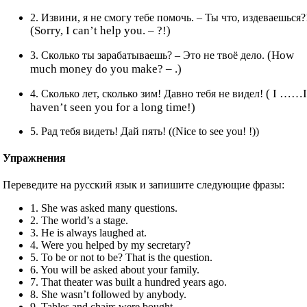
2. Извини, я не смогу тебе помочь. – Ты что, издеваешься?
(Sorry, I can’t help you. – ?!)
(How
3. Сколько ты зарабатываешь? – Это не твоё дело.
much money do you make? – .)
( I ……
4. Сколько лет, сколько зим! Давно тебя не видел!
haven’t seen you for a long time!)
5. Рад тебя видеть! Дай пять! ((Nice to see you! !))
Упражнения
Переведите на русский язык и запишите следующие фразы:
1. She was asked many questions.
2. The world’s a stage.
3. He is always laughed at.
4. Were you helped by my secretary?
5. To be or not to be? That is the question.
6. You will be asked about your family.
7. That theater was built a hundred years ago.
8. She wasn’t followed by anybody.
9. Tables and chairs were bought.