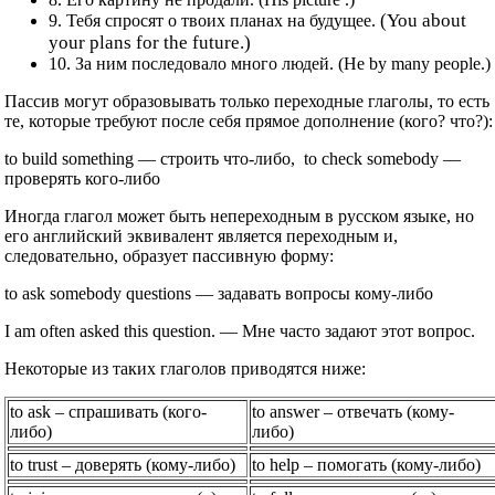
(You about
9. Тебя спросят о твоих планах на будущее.
your plans for the future.)
10. За ним последовало много людей. (Не by many people.)
Пассив могут образовывать только переходные глаголы, то есть
те, которые требуют после себя прямое дополнение (кого? что?):
to build something — строить что-либо, to check somebody —
проверять кого-либо
Иногда глагол может быть непереходным в русском языке, но
его английский эквивалент является переходным и,
следовательно, образует пассивную форму:
to ask somebody questions — задавать вопросы кому-либо
I am often asked this question. — Мне часто задают этот вопрос.
Некоторые из таких глаголов приводятся ниже:
to ask – спрашивать (кого-
to answer – отвечать (кому-
либо)
либо)
to trust – доверять (кому-либо)
to help – помогать (кому-либо)