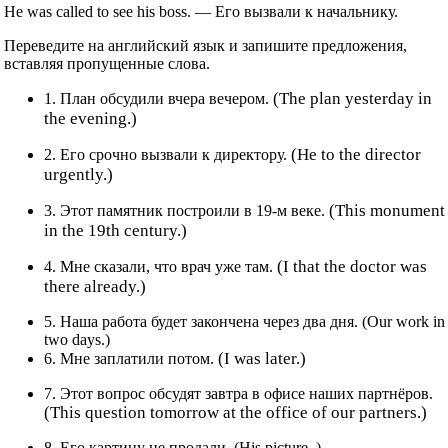
Не was called to see his boss. — Его вызвали к начальнику.
Переведите на английский язык и запишите предложения,
вставляя пропущенные слова.
(The plan yesterday in
1. План обсудили вчера вечером.
the evening.)
(Не to the director
2. Его срочно вызвали к директору.
urgently.)
(This monument
3. Этот памятник построили в 19-м веке.
in the 19th century.)
(I that the doctor was
4. Мне сказали, что врач уже там.
there already.)
5. Наша работа будет закончена через два дня. (Our work in
two days.)
(I was later.)
6. Мне заплатили потом.
7. Этот вопрос обсудят завтра в офисе наших партнёров.
(This question tomorrow at the office of our partners.)
8. Его картину не продали. (His picture .)