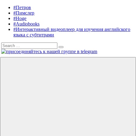
Skip
#Петров
Listening
Audiobooks
to
#Пимслер
in
in
content
#Hoge
English
English,
#Audiobooks
A.
#Интерактивный видеоплеер для изучения английского
J.
языка с субтитрами
Hoge,
Search
Petrov
Search
for:
English
Menu