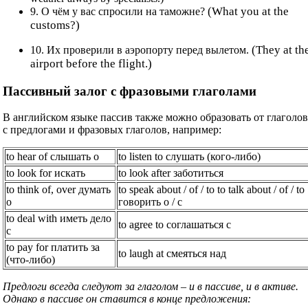
(What you at the
9. О чём у вас спросили на таможне?
customs?)
(They at th
10. Их проверили в аэропорту перед вылетом.
airport before the flight.)
Пассивный залог с фразовыми глаголами
В английском языке пассив также можно образовать от глаголо
с предлогами и фразовых глаголов, например:
to hear of слышать о
to listen to слушать (кого-либо)
to look for искать
to look after заботиться
to think of, over думать
to speak about / of / to to talk about / of / to
о
говорить о / с
to deal with иметь дело
to agree to соглашаться c
с
to pay for платить за
to laugh at смеяться над
(что-либо)
Предлоги всегда следуют за глаголом – и в пассиве, и в активе.
Однако в пассиве он ставится в конце предложения: