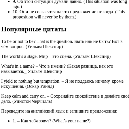
9. Об этой ситуации думали давно. (This situation was long
ago.)
10. Они не согласятся на это предложение никогда. (This
proposition will never be by them.)
Популярные цитаты
То be or not to be? That is the question. Быть иль не быть? Вот в
чём вопрос. (Уильям Шекспир)
The world’s a stage. Мир – это сцена. (Уильям Шекспир)
What’s in a name? – Что в имени? (Какая разница, как это
называется._ Уильям Шекспир
I yield to nothing but temptation. – Я не поддаюсь ничему, кроме
искушения. (Оскар Уайлд)
Keep calm and carry on. – Сохраняйте спокойствие и делайте сво
дело. (Уинстон Черчилль)
Переведите на английский язык и запишите предложения:
1. – Как тебя зовут? (What’s your name?)