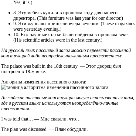
Yes, it is.)
8. Эту мебель купили в прошлом году для нашего
директора. (This furniture was last year for our director.)
9. Эти журналы принесли вчера вечером. (These magazines
were yesterday evening.)
10. Его научные статьи были найдены в прошлом веке.
(His scientific articles were in the last century.)
На русский язык пассивный залог можно перевести пассивной
конструкцией либо неопределённо-личным предложением:
The palace was built in the 18th century. — Этот дворец был
построен в 18-м веке.
Алгоритм изменения пассивного залога:
Английские пассивные конструкции могут использоваться там,
где в русском языке используются неопределённо-личные
предложения.
I was told that… — Мне сказали, что…
The plan was discussed. — План обсудили.