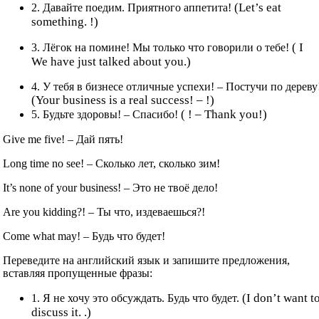
(Let’s eat
2. Давайте поедим. Приятного аппетита!
something. !)
( I
3. Лёгок на помине! Мы только что говорили о тебе!
We have just talked about you.)
4. У тебя в бизнесе отличные успехи! – Постучи по дереву
(Your business is a real success! – !)
( ! – Thank you!)
5. Будьте здоровы! – Спасибо!
Give me five! – Дай пять!
Long time no see! – Сколько лет, сколько зим!
It’s none of your business! – Это не твоё дело!
Are you kidding?! – Ты что, издеваешься?!
Come what may! – Будь что будет!
Переведите на английский язык и запишите предложения,
вставляя пропущенные фразы:
(I don’t want t
1. Я не хочу это обсуждать. Будь что будет.
discuss it. .)