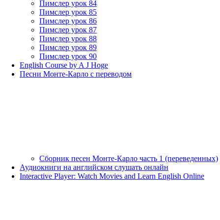
Пимслер урок 84
Пимслер урок 85
Пимслер урок 86
Пимслер урок 87
Пимслер урок 88
Пимслер урок 89
Пимслер урок 90
English Course by A J Hoge
Песни Монте-Карло с переводом
Сборник песен Монте-Карло часть 1 (переведенных)
Аудиокниги на английском слушать онлайн
Interactive Player: Watch Movies and Learn English Online