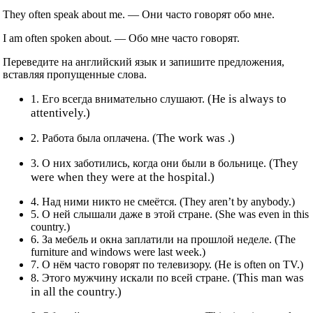
They often speak about me. — Они часто говорят обо мне.
I am often spoken about. — Обо мне часто говорят.
Переведите на английский язык и запишите предложения,
вставляя пропущенные слова.
(Не is always to
1. Его всегда внимательно слушают.
attentively.)
(The work was .)
2. Работа была оплачена.
(They
3. О них заботились, когда они были в больнице.
were when they were at the hospital.)
4. Над ними никто не смеётся. (They aren’t by anybody.)
5. О ней слышали даже в этой стране. (She was even in this
country.)
6. За мебель и окна заплатили на прошлой неделе. (The
furniture and windows were last week.)
7. О нём часто говорят по телевизору. (Не is often on TV.)
(This man was
8. Этого мужчину искали по всей стране.
in all the country.)