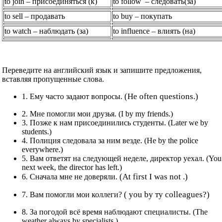
to join – присоединяться (к)
to follow – следовать(за)
to sell – продавать
to buy – покупать
to watch – наблюдать (за)
to influence – влиять (на)
Переведите на английский язык и запишите предложения,
вставляя пропущенные слова.
(Не often questions.)
1. Ему часто задают вопросы.
2. Мне помогли мои друзья. (I by my friends.)
3. Позже к нам присоединились студенты. (Later we by
students.)
4. Полиция следовала за ним везде. (Не by the police
everywhere.)
5. Вам ответят на следующей неделе, директор уехал. (You
next week, the director has left.)
(At first I was not .)
6. Сначала мне не доверяли.
( you by ту colleagues?)
7. Вам помогли мои коллеги?
8. За погодой всё время наблюдают специалисты. (The
weather always by specialists.)