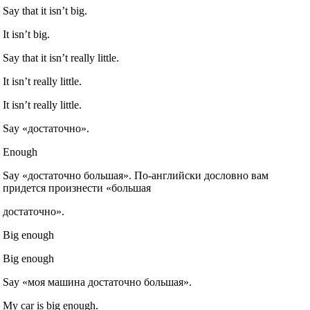
Say that it isn’t big.
It isn’t big.
Say that it isn’t really little.
It isn’t really little.
It isn’t really little.
Say «достаточно».
Enough
Say «достаточно большая». По‐английски дословно вам
придется произнести «большая
достаточно».
Big enough
Big enough
Say «моя машина достаточно большая».
My car is big enough.