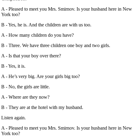
A ‐ Pleased to meet you Mrs. Smirnov. Is your husband here in New
York too?
B ‐ Yes, he is. And the children are with us too.
A ‐ How many children do you have?
B ‐ Three. We have three children one boy and two girls.
A ‐ Is that your boy over there?
B ‐ Yes, it is.
A ‐ He’s very big. Are your girls big too?
B ‐ No, the girls are little.
A ‐ Where are they now?
B ‐ They are at the hotel with my husband.
Listen again.
A ‐ Pleased to meet you Mrs. Smirnov. Is your husband here in New
York too?