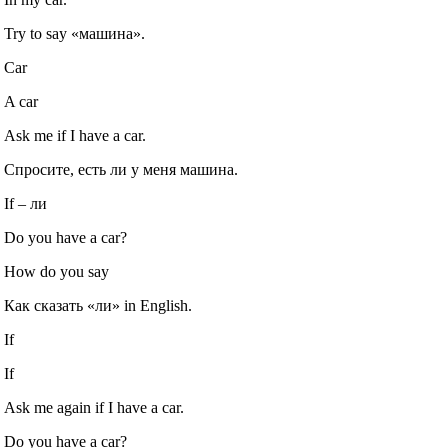
Try to say «машина».
Car
A car
Ask me if I have a car.
Спросите, есть ли у меня машина.
If – ли
Do you have a car?
How do you say
Как сказать «ли» in English.
If
If
Ask me again if I have a car.
Do you have a car?