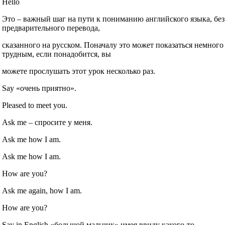
Hello
Это – важный шаг на пути к пониманию английского языка, без
предварительного перевода,
сказанного на русском. Поначалу это может показаться немного
трудным, если понадобится, вы
можете прослушать этот урок несколько раз.
Say «очень приятно».
Pleased to meet you.
Ask me – спросите у меня.
Ask me how I am.
Ask me how I am.
How are you?
Ask me again, how I am.
How are you?
Say in English «большой мальчик» имея ввиду какого‐то