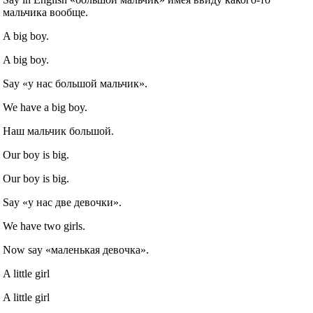
мальчика вообще.
A big boy.
A big boy.
Say «у нас большой мальчик».
We have a big boy.
Наш мальчик большой.
Our boy is big.
Our boy is big.
Say «у нас две девочки».
We have two girls.
Now say «маленькая девочка».
A little girl
A little girl