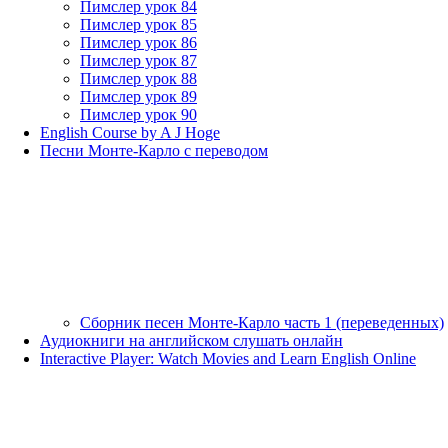
Пимслер урок 84
Пимслер урок 85
Пимслер урок 86
Пимслер урок 87
Пимслер урок 88
Пимслер урок 89
Пимслер урок 90
English Course by A J Hoge
Песни Монте-Карло с переводом
Сборник песен Монте-Карло часть 1 (переведенных)
Аудиокниги на английском слушать онлайн
Interactive Player: Watch Movies and Learn English Online