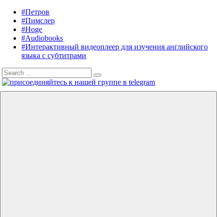
Skip
#Петров
Listening
Audiobooks
to
#Пимслер
in
in
content
#Hoge
English
English,
#Audiobooks
A.
#Интерактивный видеоплеер для изучения английского
J.
языка с субтитрами
Hoge,
Search
Petrov
Search
for:
English
Menu