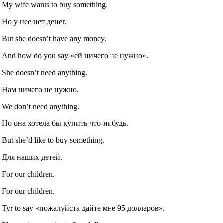
My wife wants to buy something.
Но у нее нет денег.
But she doesn’t have any money.
And how do you say «ей ничего не нужно».
She doesn’t need anything.
Нам ничего не нужно.
We don’t need anything.
Но она хотела бы купить что‐нибудь.
But she’d like to buy something.
Для наших детей.
For our children.
For our children.
Tyr to say «пожалуйста дайте мне 95 долларов».