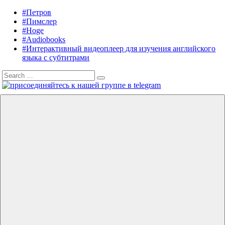
Skip
#Петров
Listening
Audiobooks
to
#Пимслер
in
in
content
#Hoge
English
English,
#Audiobooks
A.
#Интерактивный видеоплеер для изучения английского
J.
языка с субтитрами
Hoge,
Search
Petrov
Search
for:
English
Menu