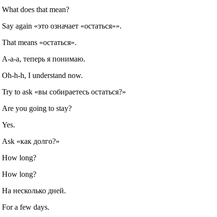
What does that mean?
Say again «это означает «остаться»».
That means «остаться».
А‐а‐а, теперь я понимаю.
Oh‐h‐h, I understand now.
Try to ask «вы собираетесь остаться?»
Are you going to stay?
Yes.
Ask «как долго?»
How long?
How long?
На несколько дней.
For a few days.