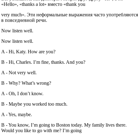
«Hello», «thanks a lot» вместо «thank you
very much». Эти неформальные выражения часто употребляютс
в повседневной речи.
Now listen well.
Now listen well.
A ‐ Hi, Katy. How are you?
B ‐ Hi, Charles. I’m fine, thanks. And you?
A ‐ Not very well.
B ‐ Why? What’s wrong?
A ‐ Oh, I don’t know.
B ‐ Maybe you worked too much.
A ‐ Yes, maybe.
B ‐ You know, I’m going to Boston today. My family lives there.
Would you like to go with me? I’m going