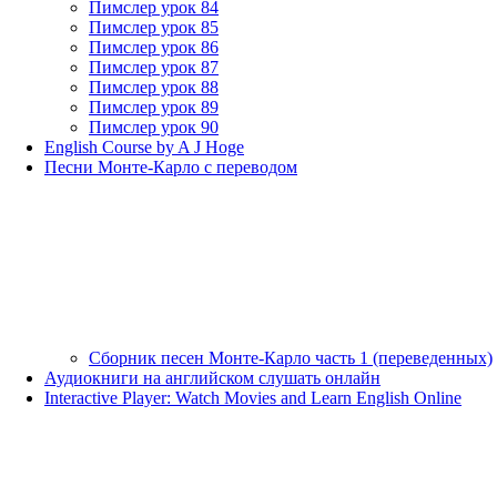
Пимслер урок 84
Пимслер урок 85
Пимслер урок 86
Пимслер урок 87
Пимслер урок 88
Пимслер урок 89
Пимслер урок 90
English Course by A J Hoge
Песни Монте-Карло с переводом
Сборник песен Монте-Карло часть 1 (переведенных)
Аудиокниги на английском слушать онлайн
Interactive Player: Watch Movies and Learn English Online