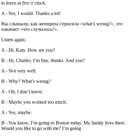
to leave at five o’clock.
A ‐ Yes, I would. Thanks a lot!
Вы слышали, как женщина спросила «what’s wrong?», это
означает «что случилось?».
Listen again.
A ‐ Hi, Katy. How are you?
B ‐ Hi, Charles. I’m fine, thanks. And you?
A ‐ Not very well.
B ‐ Why? What’s wrong?
A ‐ Oh, I don’t know.
B ‐ Maybe you worked too much.
A ‐ Yes, maybe.
B ‐ You know, I’m going to Boston today. My family lives there.
Would you like to go with me? I’m going