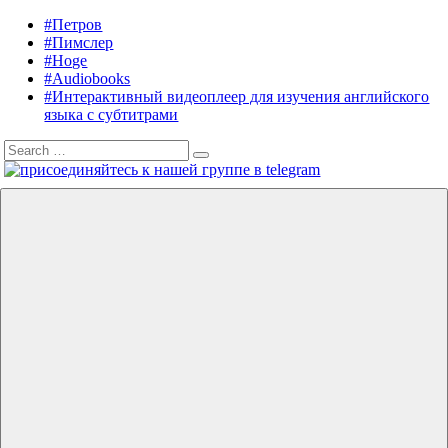
Skip
#Петров
Listening
Audiobooks
to
#Пимслер
in
in
content
#Hoge
English
English,
#Audiobooks
A.
#Интерактивный видеоплеер для изучения английского
J.
языка с субтитрами
Hoge,
Search
Petrov
Search
for:
English
Menu