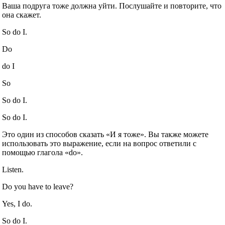
Ваша подруга тоже должна уйти. Послушайте и повторите, что
она скажет.
So do I.
Do
do I
So
So do I.
So do I.
Это один из способов сказать «И я тоже». Вы также можете
использовать это выражение, если на вопрос ответили с
помощью глагола «do».
Listen.
Do you have to leave?
Yes, I do.
So do I.