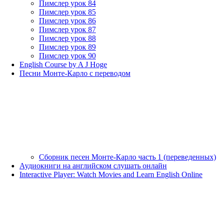
Пимслер урок 84
Пимслер урок 85
Пимслер урок 86
Пимслер урок 87
Пимслер урок 88
Пимслер урок 89
Пимслер урок 90
English Course by A J Hoge
Песни Монте-Карло с переводом
Сборник песен Монте-Карло часть 1 (переведенных)
Аудиокниги на английском слушать онлайн
Interactive Player: Watch Movies and Learn English Online