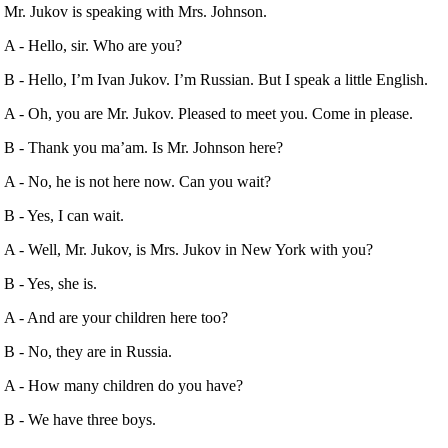
Mr. Jukov is speaking with Mrs. Johnson.
A ‐ Hello, sir. Who are you?
B ‐ Hello, I’m Ivan Jukov. I’m Russian. But I speak a little English.
A ‐ Oh, you are Mr. Jukov. Pleased to meet you. Come in please.
B ‐ Thank you ma’am. Is Mr. Johnson here?
A ‐ No, he is not here now. Can you wait?
B ‐ Yes, I can wait.
A ‐ Well, Mr. Jukov, is Mrs. Jukov in New York with you?
B ‐ Yes, she is.
A ‐ And are your children here too?
B ‐ No, they are in Russia.
A ‐ How many children do you have?
B ‐ We have three boys.