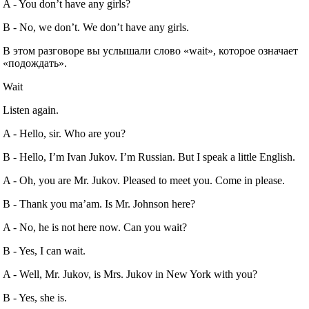
A ‐ You don’t have any girls?
B ‐ No, we don’t. We don’t have any girls.
В этом разговоре вы услышали слово «wait», которое означает
«подождать».
Wait
Listen again.
A ‐ Hello, sir. Who are you?
B ‐ Hello, I’m Ivan Jukov. I’m Russian. But I speak a little English.
A ‐ Oh, you are Mr. Jukov. Pleased to meet you. Come in please.
B ‐ Thank you ma’am. Is Mr. Johnson here?
A ‐ No, he is not here now. Can you wait?
B ‐ Yes, I can wait.
A ‐ Well, Mr. Jukov, is Mrs. Jukov in New York with you?
B ‐ Yes, she is.