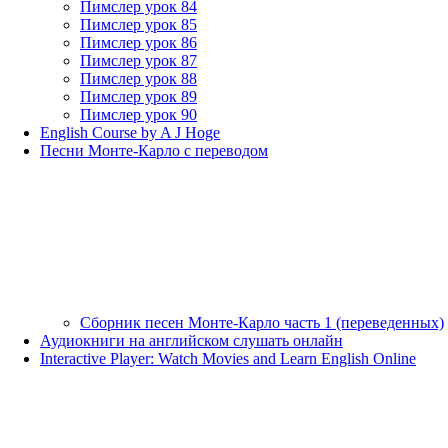
Пимслер урок 84
Пимслер урок 85
Пимслер урок 86
Пимслер урок 87
Пимслер урок 88
Пимслер урок 89
Пимслер урок 90
English Course by A J Hoge
Песни Монте-Карло с переводом
Сборник песен Монте-Карло часть 1 (переведенных)
Аудиокниги на английском слушать онлайн
Interactive Player: Watch Movies and Learn English Online