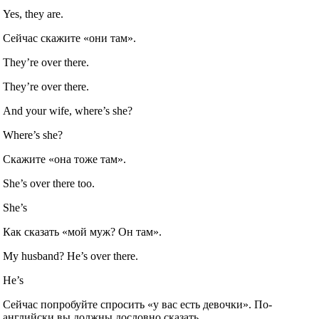
Yes, they are.
Сейчас скажите «они там».
They’re over there.
They’re over there.
And your wife, where’s she?
Where’s she?
Скажите «она тоже там».
She’s over there too.
She’s
Как сказать «мой муж? Он там».
My husband? He’s over there.
He’s
Сейчас попробуйте спросить «у вас есть девочки». По‐
английски вы должны дословно сказать