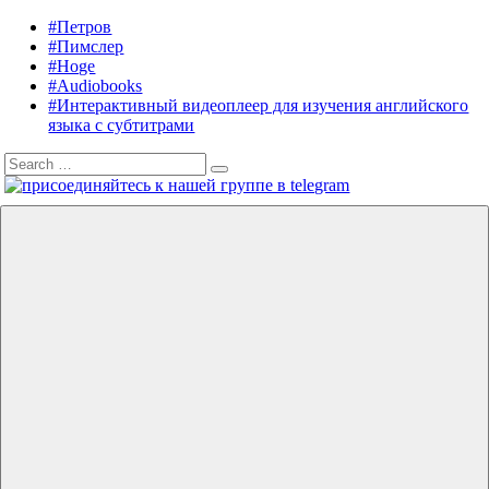
Skip
#Петров
Listening
Audiobooks
to
#Пимслер
in
in
content
#Hoge
English
English,
#Audiobooks
A.
#Интерактивный видеоплеер для изучения английского
J.
языка с субтитрами
Hoge,
Search
Petrov
Search
for:
English
Menu