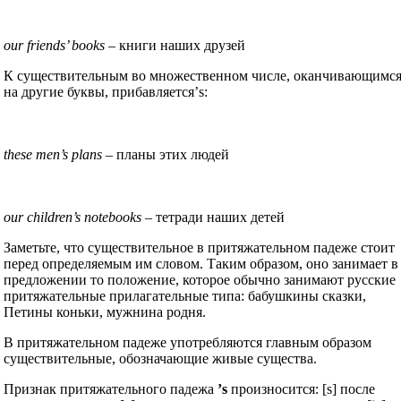
our friends’ books –
книги наших друзей
К существительным во множественном числе, оканчивающимс
на другие буквы, прибавляется’s:
these men’s plans
– планы этих людей
our children’s notebooks –
тетради наших детей
Заметьте, что существительное в притяжательном падеже стоит
перед определяемым им словом. Таким образом, оно занимает в
предложении то положение, которое обычно занимают русские
притяжательные прилагательные типа: бабушкины сказки,
Петины коньки, мужнина родня.
В притяжательном падеже употребляются главным образом
существительные, обозначающие живые существа.
Признак притяжательного падежа
’s
произносится: [s] после