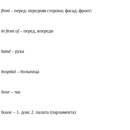
front
– перед; передняя сторона; фасад; фронт;
in front of
– перед, впереди
hand
– рука
hospital
– больница
hour
– час
house
– 1. дом; 2. палата (парламента)