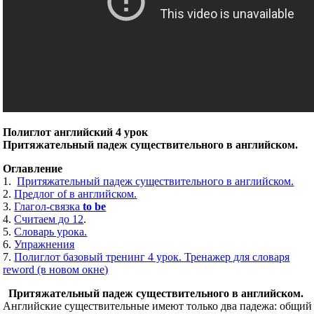
Полиглот английский 4 урок
Притяжательный падеж существительного в английском.
Оглавление
1.
Притяжательный падеж существительного в английском.
2.
Предлог of в английском.
3.
Глагол-связка
to be
4.
Считаем до 12
.
5.
Словарь урока.
6.
Упражнения
7.
Полиглот базовый тренинг 4 урок. Тренажер для словаря
reword (в новом окне)
Притяжательный падеж существительного в английском.
Английские существительные имеют только два падежа: общий