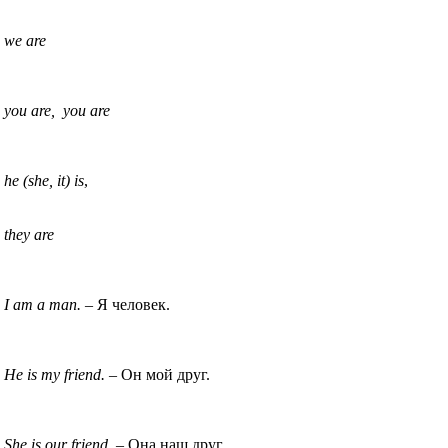
we are
you are, you are
he (she, it) is
,
they are
I am a man.
– Я человек.
He is my friend.
– Он мой друг.
She is our friend.
– Она наш друг.