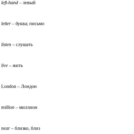
left-hand
– левый
letter
– буква; письмо
listen
– слушать
live
– жить
London – Лондон
million
– миллион
near
– близко, близ