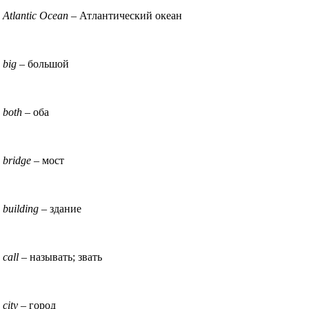
Atlantic Ocean
– Атлантический океан
big
– большой
both
– оба
bridge
– мост
building
– здание
call
– называть; звать
city
– город