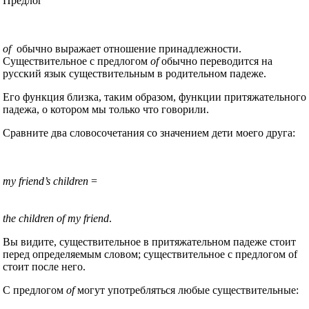
Предлог
of
обычно выражает отношение принадлежности.
Существительное с предлогом
of
обычно переводится на
русский язык существительным в родительном падеже.
Его функция близка, таким образом, функции притяжательного
падежа, о котором мы только что говорили.
Сравните два словосочетания со значением дети моего друга:
my friend’s children
=
the children of my friend
.
Вы видите, существительное в притяжательном падеже стоит
перед определяемым словом; существительное с предлогом of
стоит после него.
С предлогом
of
могут употребляться любые существительные: