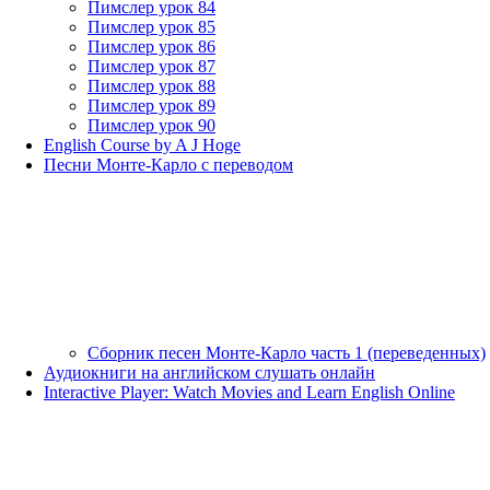
Пимслер урок 84
Пимслер урок 85
Пимслер урок 86
Пимслер урок 87
Пимслер урок 88
Пимслер урок 89
Пимслер урок 90
English Course by A J Hoge
Песни Монте-Карло с переводом
Сборник песен Монте-Карло часть 1 (переведенных)
Аудиокниги на английском слушать онлайн
Interactive Player: Watch Movies and Learn English Online