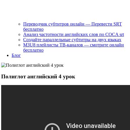
Переводчик субтитров онлайн — Перевести SRT
бесплатно
Анализ частотности английских слов по COCA srt
Создайте параллельные субтитры на двух языках
M3U8 плейлисты ТВ‑каналов — смотрите онлайн
бесплатно
Блог
Полиглот английский 4 урок