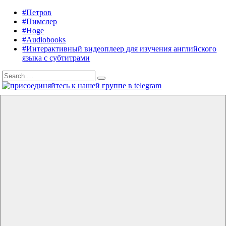
Skip
#Петров
Listening
Audiobooks
to
#Пимслер
in
in
content
#Hoge
English
English,
#Audiobooks
A.
#Интерактивный видеоплеер для изучения английского
J.
языка с субтитрами
Hoge,
Search
Petrov
Search
for:
English
Menu