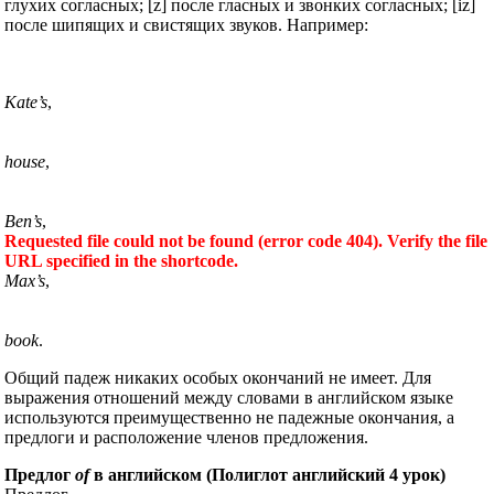
глухих согласных; [z] после гласных и звонких согласных; [iz]
после шипящих и свистящих звуков. Например:
Kate’s
,
house
,
Ben’s
,
Requested file could not be found (error code 404). Verify the file
URL specified in the shortcode.
Max’s
,
book
.
Общий падеж никаких особых окончаний не имеет. Для
выражения отношений между словами в английском языке
используются преимущественно не падежные окончания, а
предлоги и расположение членов предложения.
Предлог
of
в английском (Полиглот английский 4 урок)