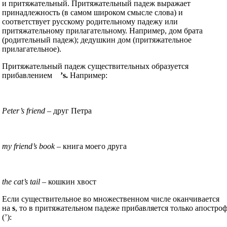
и притяжательный. Притяжательный падеж выражает
принадлежность (в самом широком смысле слова) и
соответствует русскому родительному падежу или
притяжательному прилагательному. Например, дом брата
(родительный падеж); дедушкин дом (притяжательное
прилагательное).
Притяжательный падеж существительных образуется
прибавлением
’s.
Например:
Peter’s friend
– друг Петра
my friend’s book
– книга моего друга
the cat’s tail
– кошкин хвост
Если существительное во множественном числе оканчивается
на
s
, то в притяжательном падеже прибавляется только апостро
(’):