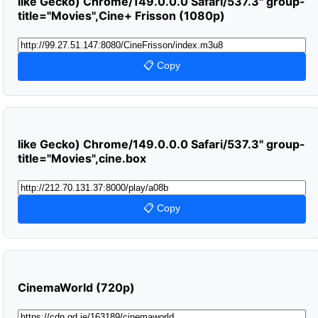
like Gecko) Chrome/149.0.0.0 Safari/537.3" group-
title="Movies",Cine+ Frisson (1080p)
📋 Copy
like Gecko) Chrome/149.0.0.0 Safari/537.3" group-
title="Movies",cine.box
📋 Copy
CinemaWorld (720p)