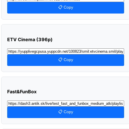
📋 Copy
ETV Cinema (396p)
📋 Copy
Fast&FunBox
📋 Copy