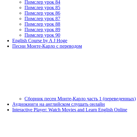
Пимслер урок 84
Пимслер урок 85
Пимслер урок 86
Пимслер урок 87
Пимслер урок 88
Пимслер урок 89
Пимслер урок 90
English Course by A J Hoge
Песни Монте-Карло с переводом
Сборник песен Монте-Карло часть 1 (переведенных)
Аудиокниги на английском слушать онлайн
Interactive Player: Watch Movies and Learn English Online