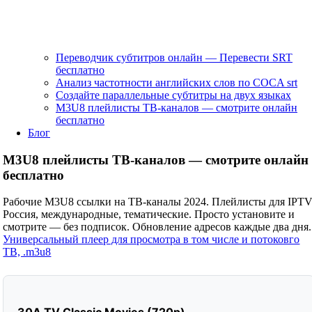
Переводчик субтитров онлайн — Перевести SRT
бесплатно
Анализ частотности английских слов по COCA srt
Создайте параллельные субтитры на двух языках
M3U8 плейлисты ТВ‑каналов — смотрите онлайн
бесплатно
Блог
M3U8 плейлисты ТВ‑каналов — смотрите онлайн
бесплатно
Рабочие M3U8 ссылки на ТВ‑каналы 2024. Плейлисты для IPTV
Россия, международные, тематические. Просто установите и
смотрите — без подписок. Обновление адресов каждые два дня.
Универсальный плеер для просмотра в том числе и потоковго
ТВ, .m3u8
30A TV Classic Movies (720p)