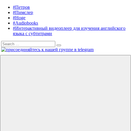
Skip
#Петров
Listening
Audiobooks
to
#Пимслер
in
in
content
#Hoge
English
English,
#Audiobooks
A.
#Интерактивный видеоплеер для изучения английского
J.
языка с субтитрами
Hoge,
Search
Petrov
Search
for:
English
Menu