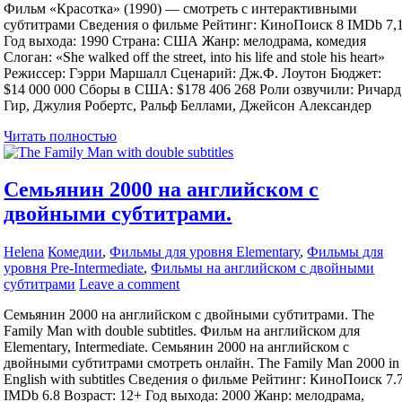
Фильм «Красотка» (1990) — смотреть с интерактивными
субтитрами Сведения о фильме Рейтинг: КиноПоиск 8 IMDb 7,
Год выхода: 1990 Страна: США Жанр: мелодрама, комедия
Слоган: «She walked off the street, into his life and stole his heart»
Режиссер: Гэрри Маршалл Сценарий: Дж.Ф. Лоутон Бюджет:
$14 000 000 Сборы в США: $178 406 268 Роли озвучили: Ричард
Гир, Джулия Робертс, Ральф Беллами, Джейсон Александер
Читать полностью
Семьянин 2000 на английском с
двойными субтитрами.
Helena
Комедии
,
Фильмы для уровня Elementary
,
Фильмы для
уровня Pre-Intermediate
,
Фильмы на английском с двойными
субтитрами
Leave a comment
Семьянин 2000 на английском с двойными субтитрами. The
Family Man with double subtitles. Фильм на английском для
Elementary, Intermediate. Семьянин 2000 на английском с
двойными субтитрами смотреть онлайн. The Family Man 2000 in
English with subtitles Сведения о фильме Рейтинг: КиноПоиск 7.
IMDb 6.8 Возраст: 12+ Год выхода: 2000 Жанр: мелодрама,