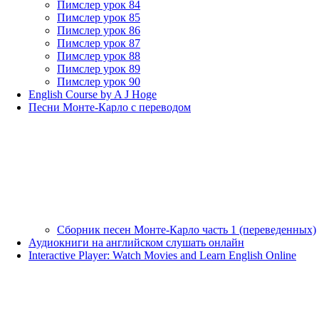
Пимслер урок 84
Пимслер урок 85
Пимслер урок 86
Пимслер урок 87
Пимслер урок 88
Пимслер урок 89
Пимслер урок 90
English Course by A J Hoge
Песни Монте-Карло с переводом
Сборник песен Монте-Карло часть 1 (переведенных)
Аудиокниги на английском слушать онлайн
Interactive Player: Watch Movies and Learn English Online