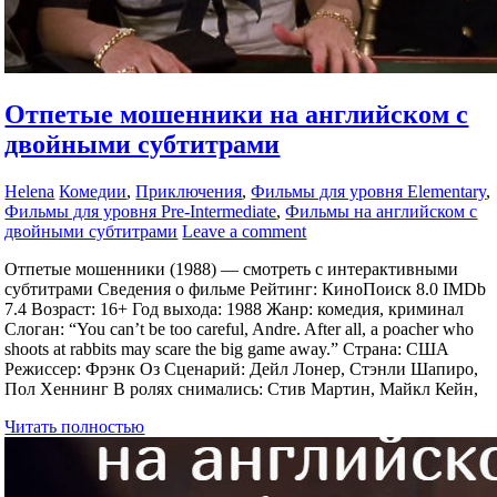
Отпетые мошенники на английском с
двойными субтитрами
Helena
Комедии
,
Приключения
,
Фильмы для уровня Elementary
,
Фильмы для уровня Pre-Intermediate
,
Фильмы на английском с
двойными субтитрами
Leave a comment
Отпетые мошенники (1988) — смотреть с интерактивными
субтитрами Сведения о фильме Рейтинг: КиноПоиск 8.0 IMDb
7.4 Возраст: 16+ Год выхода: 1988 Жанр: комедия, криминал
Слоган: “You can’t be too careful, Andre. After all, a poacher who
shoots at rabbits may scare the big game away.” Страна: США
Режиссер: Фрэнк Оз Сценарий: Дейл Лонер, Стэнли Шапиро,
Пол Хеннинг В ролях снимались: Стив Мартин, Майкл Кейн,
Читать полностью