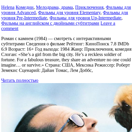
Helena
Комедии
,
Мелодрама, драма
,
Приключения
,
Фильмы для
уровня Advanced
,
Фильмы для уровня Elementary
,
Фильмы для
уровня Pre-Intermediate
,
Фильмы для уровня Up-Intermediate
,
Фильмы на английском с двойными субтитрами
Leave a
comment
Роман с камнем (1984) — смотреть с интерактивными
субтитрами Сведения о фильме Рейтинг: КиноПоиск 7.8 IMDb
6.9 Возраст: 16+ Год выхода: 1984 Жанр: Приключения, комедия
Слоган: «She’s a girl from the big city. He’s a reckless soldier of
fortune. For a fabulous treasure, they share an adventure no one could
imagine… or survive.» Страна: США, Мексика Режиссер: Роберт
Земекис Сценарий: Дайан Томас, Лем Доббс,
Читать полностью