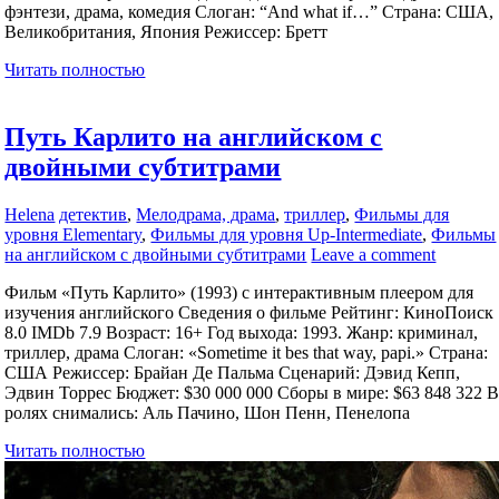
фэнтези, драма, комедия Слоган: “And what if…” Страна: США,
Великобритания, Япония Режиссер: Бретт
Читать полностью
Путь Карлито на английском с
двойными субтитрами
Helena
детектив
,
Мелодрама, драма
,
триллер
,
Фильмы для
уровня Elementary
,
Фильмы для уровня Up-Intermediate
,
Фильмы
на английском с двойными субтитрами
Leave a comment
Фильм «Путь Карлито» (1993) с интерактивным плеером для
изучения английского Сведения о фильме Рейтинг: КиноПоиск
8.0 IMDb 7.9 Возраст: 16+ Год выхода: 1993. Жанр: криминал,
триллер, драма Слоган: «Sometime it bes that way, papi.» Страна:
США Режиссер: Брайан Де Пальма Сценарий: Дэвид Кепп,
Эдвин Торрес Бюджет: $30 000 000 Сборы в мире: $63 848 322 
ролях снимались: Аль Пачино, Шон Пенн, Пенелопа
Читать полностью