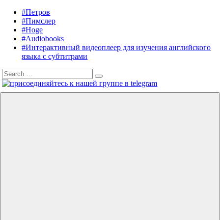
Skip
#Петров
Listening
Audiobooks
to
#Пимслер
in
in
content
#Hoge
English
English,
#Audiobooks
A.
#Интерактивный видеоплеер для изучения английского
J.
языка с субтитрами
Hoge,
Search
Petrov
Search
for:
English
Menu