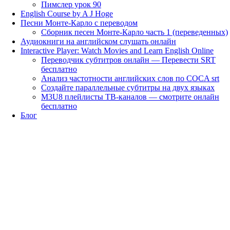
Пимслер урок 90
English Course by A J Hoge
Песни Монте-Карло с переводом
Сборник песен Монте-Карло часть 1 (переведенных)
Аудиокниги на английском слушать онлайн
Interactive Player: Watch Movies and Learn English Online
Переводчик субтитров онлайн — Перевести SRT
бесплатно
Анализ частотности английских слов по COCA srt
Создайте параллельные субтитры на двух языках
M3U8 плейлисты ТВ‑каналов — смотрите онлайн
бесплатно
Блог