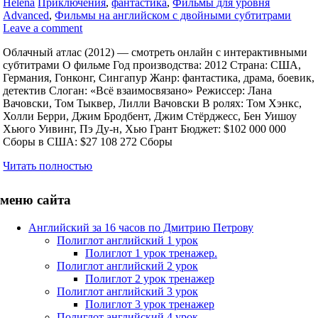
Helena
Приключения
,
фантастика
,
Фильмы для уровня
Advanced
,
Фильмы на английском с двойными субтитрами
Leave a comment
Облачный атлас (2012) — смотреть онлайн с интерактивными
субтитрами О фильме Год производства: 2012 Страна: США,
Германия, Гонконг, Сингапур Жанр: фантастика, драма, боевик,
детектив Слоган: «Всё взаимосвязано» Режиссер: Лана
Вачовски, Том Тыквер, Лилли Вачовски В ролях: Том Хэнкс,
Холли Берри, Джим Бродбент, Джим Стёрджесс, Бен Уишоу
Хьюго Уивинг, Пэ Ду-н, Хью Грант Бюджет: $102 000 000
Сборы в США: $27 108 272 Сборы
Читать полностью
меню сайта
Английский за 16 часов по Дмитрию Петрову
Полиглот английский 1 урок
Полиглот 1 урок тренажер.
Полиглот английский 2 урок
Полиглот 2 урок тренажер
Полиглот английский 3 урок
Полиглот 3 урок тренажер
Полиглот английский 4 урок