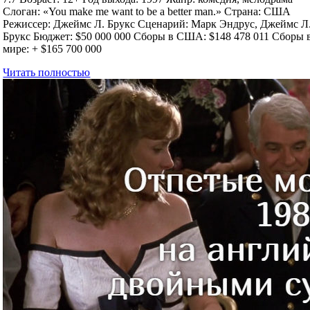
Слоган: «You make me want to be a better man.» Страна: США
Режиссер: Джеймс Л. Брукс Сценарий: Марк Эндрус, Джеймс Л
Брукс Бюджет: $50 000 000 Сборы в США: $148 478 011 Сборы 
мире: + $165 700 000
Читать полностью