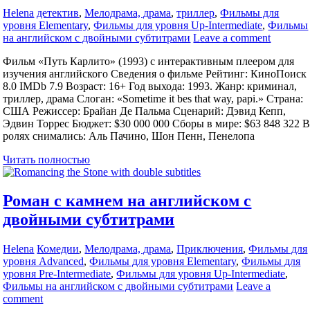
Helena
детектив
,
Мелодрама, драма
,
триллер
,
Фильмы для
уровня Elementary
,
Фильмы для уровня Up-Intermediate
,
Фильмы
на английском с двойными субтитрами
Leave a comment
Фильм «Путь Карлито» (1993) с интерактивным плеером для
изучения английского Сведения о фильме Рейтинг: КиноПоиск
8.0 IMDb 7.9 Возраст: 16+ Год выхода: 1993. Жанр: криминал,
триллер, драма Слоган: «Sometime it bes that way, papi.» Страна:
США Режиссер: Брайан Де Пальма Сценарий: Дэвид Кепп,
Эдвин Торрес Бюджет: $30 000 000 Сборы в мире: $63 848 322 
ролях снимались: Аль Пачино, Шон Пенн, Пенелопа
Читать полностью
Роман с камнем на английском с
двойными субтитрами
Helena
Комедии
,
Мелодрама, драма
,
Приключения
,
Фильмы для
уровня Advanced
,
Фильмы для уровня Elementary
,
Фильмы для
уровня Pre-Intermediate
,
Фильмы для уровня Up-Intermediate
,
Фильмы на английском с двойными субтитрами
Leave a
comment