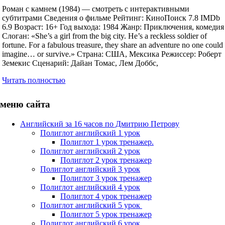
Роман с камнем (1984) — смотреть с интерактивными
субтитрами Сведения о фильме Рейтинг: КиноПоиск 7.8 IMDb
6.9 Возраст: 16+ Год выхода: 1984 Жанр: Приключения, комедия
Слоган: «She’s a girl from the big city. He’s a reckless soldier of
fortune. For a fabulous treasure, they share an adventure no one could
imagine… or survive.» Страна: США, Мексика Режиссер: Роберт
Земекис Сценарий: Дайан Томас, Лем Доббс,
Читать полностью
меню сайта
Английский за 16 часов по Дмитрию Петрову
Полиглот английский 1 урок
Полиглот 1 урок тренажер.
Полиглот английский 2 урок
Полиглот 2 урок тренажер
Полиглот английский 3 урок
Полиглот 3 урок тренажер
Полиглот английский 4 урок
Полиглот 4 урок тренажер
Полиглот английский 5 урок
Полиглот 5 урок тренажер
Полиглот английский 6 урок