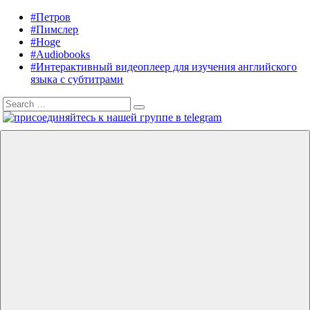
Skip
#Петров
Listening
Audiobooks
to
#Пимслер
in
in
content
#Hoge
English
English,
#Audiobooks
A.
#Интерактивный видеоплеер для изучения английского
J.
языка с субтитрами
Hoge,
Search
Petrov
Search
for:
English
Menu