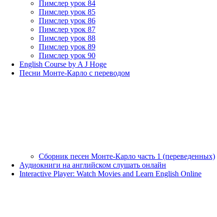
Пимслер урок 84
Пимслер урок 85
Пимслер урок 86
Пимслер урок 87
Пимслер урок 88
Пимслер урок 89
Пимслер урок 90
English Course by A J Hoge
Песни Монте-Карло с переводом
Сборник песен Монте-Карло часть 1 (переведенных)
Аудиокниги на английском слушать онлайн
Interactive Player: Watch Movies and Learn English Online