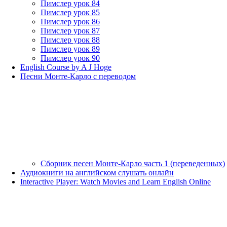
Пимслер урок 84
Пимслер урок 85
Пимслер урок 86
Пимслер урок 87
Пимслер урок 88
Пимслер урок 89
Пимслер урок 90
English Course by A J Hoge
Песни Монте-Карло с переводом
Сборник песен Монте-Карло часть 1 (переведенных)
Аудиокниги на английском слушать онлайн
Interactive Player: Watch Movies and Learn English Online