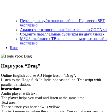
Переводчик субтитров онлайн — Перевести SRT
бесплатно
Анализ частотности английских слов по COCA srt
Создайте параллельные субтитры на двух языках
M3U8 плейлисты ТВ‑каналов — смотрите онлайн
бесплатно
Блог
Hoge урок “Drag”
Online English course A J Hoge lesson “Drag”.
Listen to the Hoge Sick In India podcast online. Transcript with
parallel translation.
instructions
Audio player with text.
The player helps you read and listen at the same time.
Text area
The sentence you hear now is yellow.
The text moves up when the audio plays. You can always see the