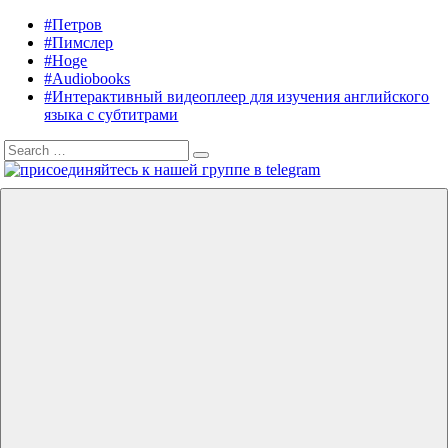
Skip
#Петров
Listening
Audiobooks
to
#Пимслер
in
in
content
#Hoge
English
English,
#Audiobooks
A.
#Интерактивный видеоплеер для изучения английского
J.
языка с субтитрами
Hoge,
Search
Petrov
Search
for:
English
Menu