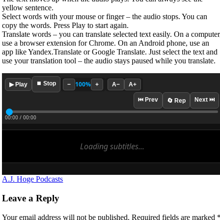
yellow sentence.
Select words with your mouse or finger – the audio stops. You can
copy the words. Press Play to start again.
Translate words – you can translate selected text easily. On a computer
use a browser extension for Chrome. On an Android phone, use an
app like Yandex.Translate or Google Translate. Just select the text and
use your translation tool – the audio stays paused while you translate.
⏹ Stop
100%
▶ Play
−
+
A−
A+
⏮ Prev
Next ⏭
🔄 Rep
00:00 / 00:00
Loading subtitles...
A.J. Hoge Podcasts
Leave a Reply
Your email address will not be published.
Required fields are marked