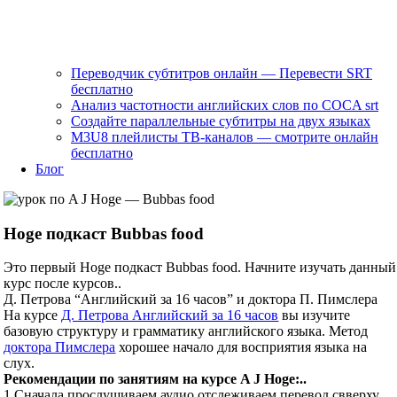
Переводчик субтитров онлайн — Перевести SRT
бесплатно
Анализ частотности английских слов по COCA srt
Создайте параллельные субтитры на двух языках
M3U8 плейлисты ТВ‑каналов — смотрите онлайн
бесплатно
Блог
Hoge подкаст Bubbas food
Это первый Hoge подкаст Bubbas food. Начните изучать данный
курс после курсов..
Д. Петрова “Английский за 16 часов” и доктора П. Пимслера
На курсе
Д. Петрова Английский за 16 часов
вы изучите
базовую структуру и грамматику английского языка. Метод
доктора Пимслера
хорошее начало для восприятия языка на
слух.
Рекомендации по занятиям на курсе A J Hoge:..
1.Сначала прослушиваем аудио отслеживаем перевод свверху