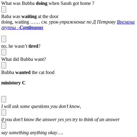
What was Bubba
doing
when Sarah got home ?
Baba was
waiting
at the door
doing, waiting ……
см. урок-упражнение по Д Петрову
Времена
группы –
Continuous
no, he wasn’t
tired
?
What did Bubba want?
Bubba
wanted
the cat food
ministory C
I will ask some questions you don’t know
,
if you don’t know the answer yes yes try to think of an answer
say something anything okay
….