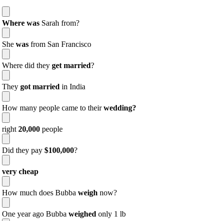
Where was
Sarah from?
She
was
from San Francisco
Where did they
get married
?
They
got married
in India
How many people came to their
wedding?
right
20,000
people
Did they pay
$100,000
?
very cheap
How much does Bubba
weigh
now?
One year ago Bubba
weighed
only 1 lb