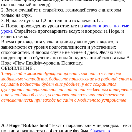
(параллельный перевод)
2. Затем слушайте и старайтесь взаимодействуя с диктором
только на слух.
3. И, далее пункты 1,2 постепенно исключая п.1…
4. После прохождения урока ответьте на
аудиовопросы по теме
урока
Старайтесь проговаривать вслух и вопросы за Hoge, и
ваши ответы.
Время прохождения урока индивидуально для каждого, в
зависимости от уровня подготовленности и умственных
способностей. В любом случае не менее 3 дней. Желаю вам
плодотворного обучения по онлайн курсу английского языка A 
Hoge «Flow English»-уровень Elementary.
ОБЪЯВЛЕНИЕ..
Теперь сайт может функционировать как приложение для
мобильных устройств, добавьте приложение на рабочий стол 
слушать подкасты будет еще удобнее, у вас сохранится
функционал интерактивности сайта при медленном интернете
и не устойчивой связи, установка приложения предлагается
автоматически при заходе на сайт с мобильного устройства
A J Hoge “Bubbas food”
Текст с параллельным переводом. Текст
подкаста начинается на 4 странице фрейма.
Скачать в