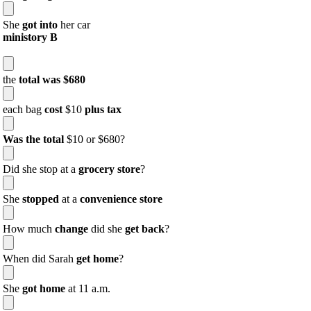
She
got into
her car
ministory B
the
total was $680
each bag
cost
$10
plus tax
Was the total
$10 or $680?
Did she stop at a
grocery store
?
She
stopped
at a
convenience store
How much
change
did she
get back
?
When did Sarah
get home
?
She
got home
at 11 a.m.