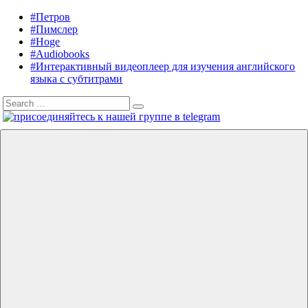
Skip
#Петров
Listening
Audiobooks
to
#Пимслер
in
in
content
#Hoge
English
English,
#Audiobooks
A.
#Интерактивный видеоплеер для изучения английского
J.
языка с субтитрами
Hoge,
Search
Petrov
Search
for:
English
Menu