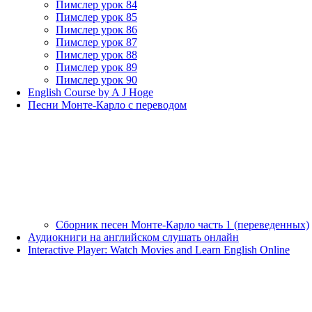
Пимслер урок 84
Пимслер урок 85
Пимслер урок 86
Пимслер урок 87
Пимслер урок 88
Пимслер урок 89
Пимслер урок 90
English Course by A J Hoge
Песни Монте-Карло с переводом
Сборник песен Монте-Карло часть 1 (переведенных)
Аудиокниги на английском слушать онлайн
Interactive Player: Watch Movies and Learn English Online