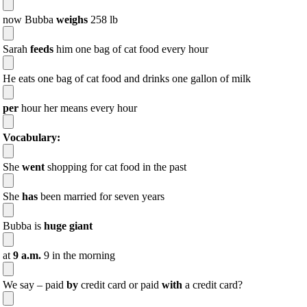
now Bubba
weighs
258 lb
Sarah
feeds
him one bag of cat food every hour
He eats one bag of cat food and drinks one gallon of milk
per
hour her means every hour
Vocabulary:
She
went
shopping for cat food in the past
She
has
been married for seven years
Bubba is
huge giant
at
9 a.m.
9 in the morning
We say – paid
by
credit card or paid
with
a credit card?