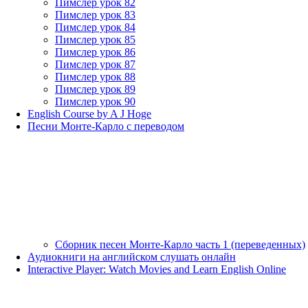
Пимслер урок 82
Пимслер урок 83
Пимслер урок 84
Пимслер урок 85
Пимслер урок 86
Пимслер урок 87
Пимслер урок 88
Пимслер урок 89
Пимслер урок 90
English Course by A J Hoge
Песни Монте-Карло с переводом
Сборник песен Монте-Карло часть 1 (переведенных)
Аудиокниги на английском слушать онлайн
Interactive Player: Watch Movies and Learn English Online