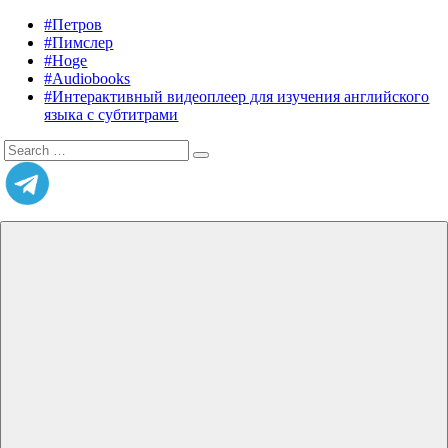
Skip
#Петров
Listening
Audiobooks
to
#Пимслер
in
in
content
#Hoge
English
English,
#Audiobooks
A.
#Интерактивный видеоплеер для изучения английского
J.
языка с субтитрами
Hoge,
Search
Petrov
Search
for:
English
Menu