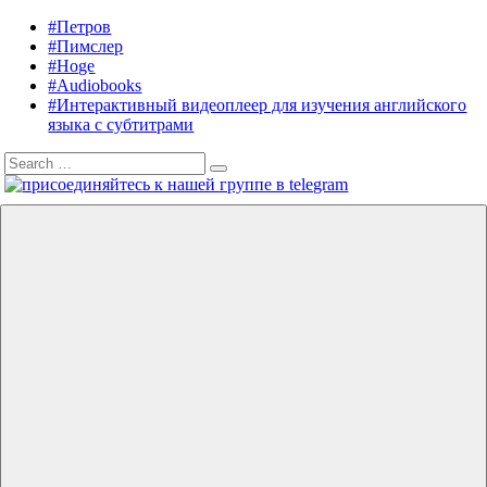
Skip
#Петров
Listening
Audiobooks
to
#Пимслер
in
in
content
#Hoge
English
English,
#Audiobooks
A.
#Интерактивный видеоплеер для изучения английского
J.
языка с субтитрами
Hoge,
Search
Petrov
Search
for:
English
Menu