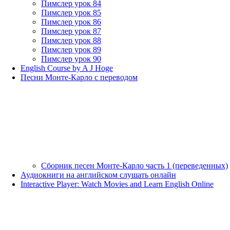
Пимслер урок 84
Пимслер урок 85
Пимслер урок 86
Пимслер урок 87
Пимслер урок 88
Пимслер урок 89
Пимслер урок 90
English Course by A J Hoge
Песни Монте-Карло с переводом
Сборник песен Монте-Карло часть 1 (переведенных)
Аудиокниги на английском слушать онлайн
Interactive Player: Watch Movies and Learn English Online