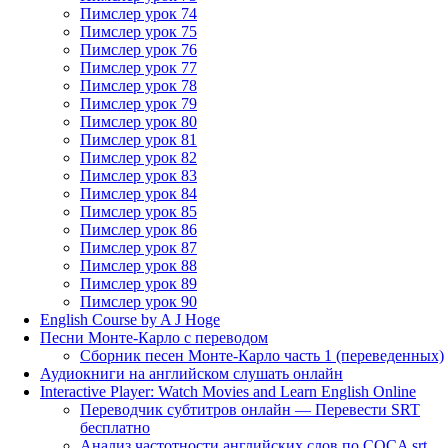
Пимслер урок 74
Пимслер урок 75
Пимслер урок 76
Пимслер урок 77
Пимслер урок 78
Пимслер урок 79
Пимслер урок 80
Пимслер урок 81
Пимслер урок 82
Пимслер урок 83
Пимслер урок 84
Пимслер урок 85
Пимслер урок 86
Пимслер урок 87
Пимслер урок 88
Пимслер урок 89
Пимслер урок 90
English Course by A J Hoge
Песни Монте-Карло с переводом
Сборник песен Монте-Карло часть 1 (переведенных)
Аудиокниги на английском слушать онлайн
Interactive Player: Watch Movies and Learn English Online
Переводчик субтитров онлайн — Перевести SRT
бесплатно
Анализ частотности английских слов по COCA srt