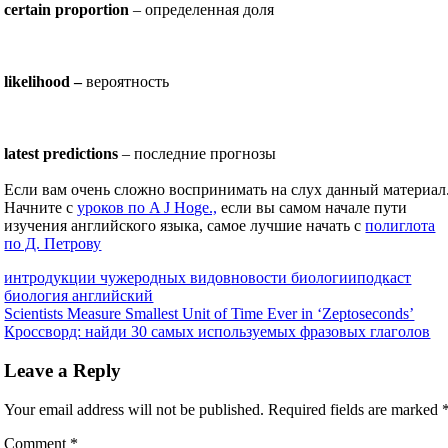
certain proportion
– определенная доля
likelihood –
вероятность
latest predictions
– последние прогнозы
Если вам очень сложно воспринимать на слух данный материал
Начните с
уроков по A J Hoge.,
если вы самом начале пути
изучения английского языка, самое лучшие начать с
полиглота
по Д. Петрову
интродукции чужеродных видов
новости биологии
подкаст
биология английский
Post
Previous
Scientists Measure Smallest Unit of Time Ever in ‘Zeptoseconds’
Post:
Next
Кроссворд: найди 30 самых используемых фразовых глаголов
navigation
Post:
Leave a Reply
Your email address will not be published.
Required fields are marked
Comment
*