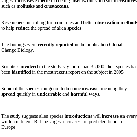
largest
increases
expected to be big
insects,
birds and small
creatures
such as
mollusks
and
crustaceans
.
Researchers are calling for more rules and better
observation method
to help
reduce
the spread of alien
species
.
The findings were
recently reported
in the publication Global
Change Biology.
Scientists
involved
in the study say more than 35,000 alien species ha
been
identified
in the most
recent
report on the subject in 2005.
Some of the species can go on to become
invasive
, meaning they
spread
quickly in
undesirable
and
harmful ways
.
The study suggests alien species
introductions
will
increase on
ever
world continent. But the largest increases are predicted to be in
Europe.