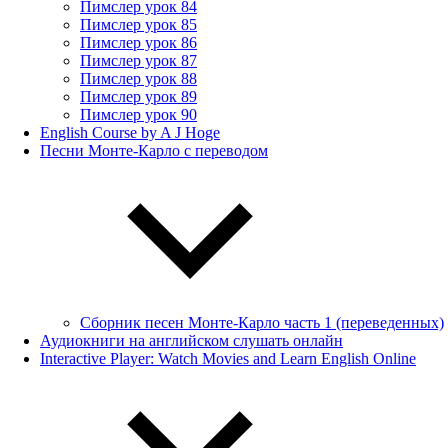
Пимслер урок 84
Пимслер урок 85
Пимслер урок 86
Пимслер урок 87
Пимслер урок 88
Пимслер урок 89
Пимслер урок 90
English Course by A J Hoge
Песни Монте-Карло с переводом
Сборник песен Монте-Карло часть 1 (переведенных)
Аудиокниги на английском слушать онлайн
Interactive Player: Watch Movies and Learn English Online