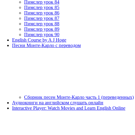
Пимслер урок 84
Пимслер урок 85
Пимслер урок 86
Пимслер урок 87
Пимслер урок 88
Пимслер урок 89
Пимслер урок 90
English Course by A J Hoge
Песни Монте-Карло с переводом
Сборник песен Монте-Карло часть 1 (переведенных)
Аудиокниги на английском слушать онлайн
Interactive Player: Watch Movies and Learn English Online