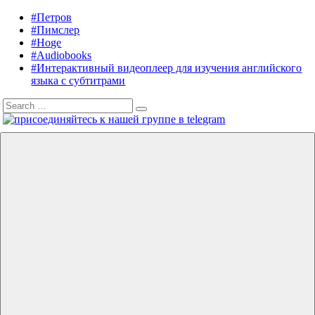
Skip
#Петров
Listening
Audiobooks
to
#Пимслер
in
in
content
#Hoge
English
English,
#Audiobooks
A.
#Интерактивный видеоплеер для изучения английского
J.
языка с субтитрами
Hoge,
Search
Petrov
Search
for:
English
Menu