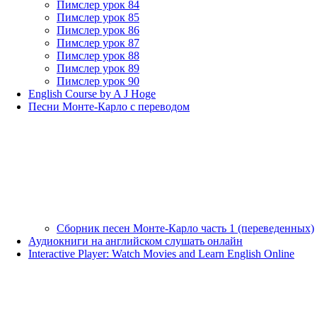
Пимслер урок 84
Пимслер урок 85
Пимслер урок 86
Пимслер урок 87
Пимслер урок 88
Пимслер урок 89
Пимслер урок 90
English Course by A J Hoge
Песни Монте-Карло с переводом
Сборник песен Монте-Карло часть 1 (переведенных)
Аудиокниги на английском слушать онлайн
Interactive Player: Watch Movies and Learn English Online