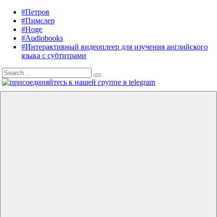
Skip
#Петров
Listening
Audiobooks
to
#Пимслер
in
in
content
#Hoge
English
English,
#Audiobooks
A.
#Интерактивный видеоплеер для изучения английского
J.
языка с субтитрами
Hoge,
Search
Petrov
Search
for:
English
Menu