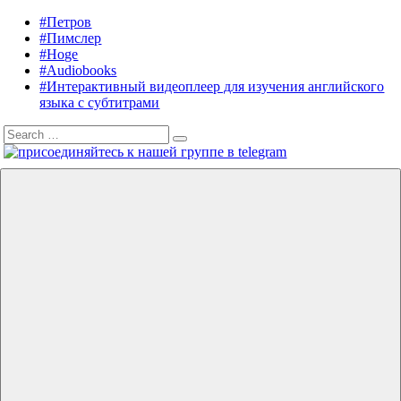
Skip
#Петров
Listening
Audiobooks
to
#Пимслер
in
in
content
#Hoge
English
English,
#Audiobooks
A.
#Интерактивный видеоплеер для изучения английского
J.
языка с субтитрами
Hoge,
Search
Petrov
Search
for:
English
Menu