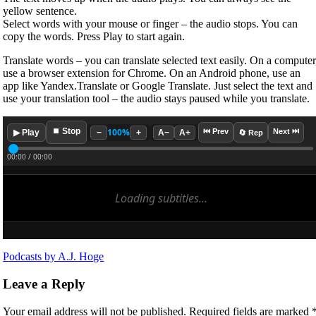
yellow sentence.
Select words with your mouse or finger – the audio stops. You can
copy the words. Press Play to start again.
Translate words – you can translate selected text easily. On a computer
use a browser extension for Chrome. On an Android phone, use an
app like Yandex.Translate or Google Translate. Just select the text and
use your translation tool – the audio stays paused while you translate.
⏹ Stop
100%
⏮ Prev
Next ⏭
▶ Play
−
+
A−
A+
🔄 Rep
00:00 / 00:00
Loading subtitles...
Podcasts by A.J. Hoge
Leave a Reply
Your email address will not be published.
Required fields are marked