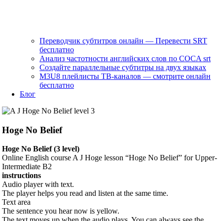
Переводчик субтитров онлайн — Перевести SRT
бесплатно
Анализ частотности английских слов по COCA srt
Создайте параллельные субтитры на двух языках
M3U8 плейлисты ТВ‑каналов — смотрите онлайн
бесплатно
Блог
Hoge No Belief
Hoge No Belief (3 level)
Online English course A J Hoge lesson “Hoge No Belief” for Upper-
Intermediate B2
instructions
Audio player with text.
The player helps you read and listen at the same time.
Text area
The sentence you hear now is yellow.
The text moves up when the audio plays. You can always see the