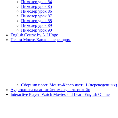
Пимслер урок 84
Пимслер урок 85
Пимслер урок 86
Пимслер урок 87
Пимслер урок 88
Пимслер урок 89
Пимслер урок 90
English Course by A J Hoge
Песни Монте-Карло с переводом
Сборник песен Монте-Карло часть 1 (переведенных)
Аудиокниги на английском слушать онлайн
Interactive Player: Watch Movies and Learn English Online