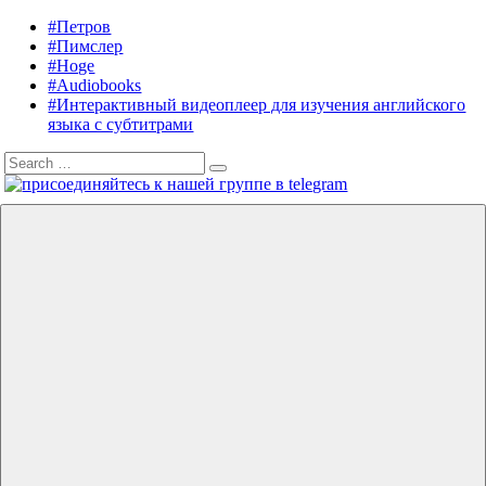
Skip
#Петров
Listening
Audiobooks
to
#Пимслер
in
in
content
#Hoge
English
English,
#Audiobooks
A.
#Интерактивный видеоплеер для изучения английского
J.
языка с субтитрами
Hoge,
Search
Petrov
Search
for:
English
Menu