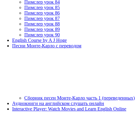
Пимслер урок 84
Пимслер урок 85
Пимслер урок 86
Пимслер урок 87
Пимслер урок 88
Пимслер урок 89
Пимслер урок 90
English Course by A J Hoge
Песни Монте-Карло с переводом
Сборник песен Монте-Карло часть 1 (переведенных)
Аудиокниги на английском слушать онлайн
Interactive Player: Watch Movies and Learn English Online