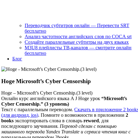
Переводчик субтитров онлайн — Перевести SRT
бесплатно
Анализ частотности английских слов по COCA srt
Создайте параллельные субтитры на двух языках
M3U8 плейлисты ТВ‑каналов — смотрите онлайн
бесплатно
Блог
Hoge Microsoft’s Cyber Censorship
Hoge – Microsoft’s Cyber Censorship.(3 level)
Онлайн курс английского языка A J Hoge урок
“Microsoft’s
Cyber Censorship.” (3 уровень)
Текст с параллельным переводом.
Скачать в приложение 2 book
(для андроид, ios)
. Помните о возможности в приложении
2
books
экспортировать слова в словарь
reword
, для
последующего заучивания.
Перевод сделан с помощью
машинного перевода Yandex Translate и сервиса чтения книг с
параллельным переводом 2books.