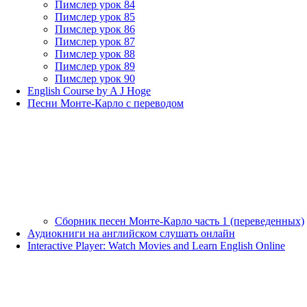
Пимслер урок 84
Пимслер урок 85
Пимслер урок 86
Пимслер урок 87
Пимслер урок 88
Пимслер урок 89
Пимслер урок 90
English Course by A J Hoge
Песни Монте-Карло с переводом
Сборник песен Монте-Карло часть 1 (переведенных)
Аудиокниги на английском слушать онлайн
Interactive Player: Watch Movies and Learn English Online