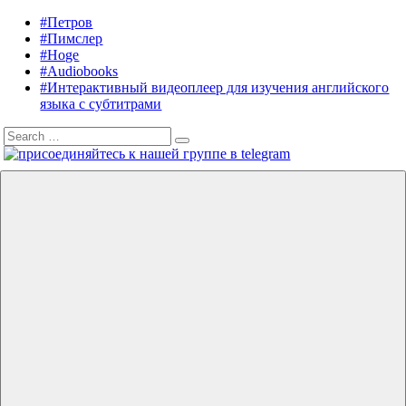
Skip
#Петров
Listening
Audiobooks
to
#Пимслер
in
in
content
#Hoge
English
English,
#Audiobooks
A.
#Интерактивный видеоплеер для изучения английского
J.
языка с субтитрами
Hoge,
Search
Petrov
Search
for:
English
Menu