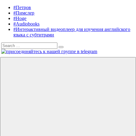
Skip
#Петров
Listening
Audiobooks
to
#Пимслер
in
in
content
#Hoge
English
English,
#Audiobooks
A.
#Интерактивный видеоплеер для изучения английского
J.
языка с субтитрами
Hoge,
Search
Petrov
Search
for:
English
Menu