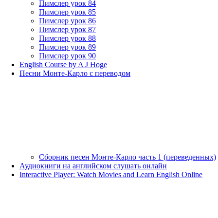
Пимслер урок 84
Пимслер урок 85
Пимслер урок 86
Пимслер урок 87
Пимслер урок 88
Пимслер урок 89
Пимслер урок 90
English Course by A J Hoge
Песни Монте-Карло с переводом
Сборник песен Монте-Карло часть 1 (переведенных)
Аудиокниги на английском слушать онлайн
Interactive Player: Watch Movies and Learn English Online