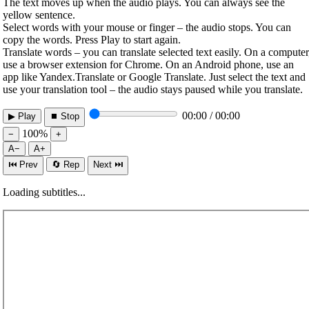
The text moves up when the audio plays. You can always see the
yellow sentence.
Select words with your mouse or finger – the audio stops. You can
copy the words. Press Play to start again.
Translate words – you can translate selected text easily. On a computer
use a browser extension for Chrome. On an Android phone, use an
app like Yandex.Translate or Google Translate. Just select the text and
use your translation tool – the audio stays paused while you translate.
00:00 / 00:00
▶ Play
⏹ Stop
100%
−
+
A−
A+
⏮ Prev
🔄 Rep
Next ⏭
Loading subtitles...