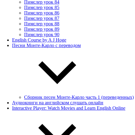
Пимслер урок 84
Пимслер урок 85
Пимслер урок 86
Пимслер урок 87
Пимслер урок 88
Пимслер урок 89
Пимслер урок 90
English Course by A J Hoge
Песни Монте-Карло с переводом
Сборник песен Монте-Карло часть 1 (переведенных)
Аудиокниги на английском слушать онлайн
Interactive Player: Watch Movies and Learn English Online