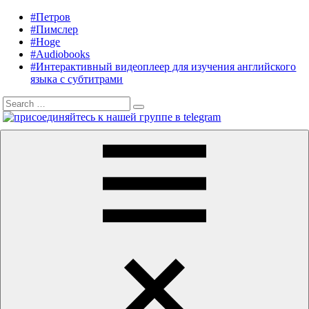
Skip
#Петров
Listening
Audiobooks
to
#Пимслер
in
in
content
#Hoge
English
English,
#Audiobooks
A.
#Интерактивный видеоплеер для изучения английского
J.
языка с субтитрами
Hoge,
Search
Petrov
Search
for:
English
Menu