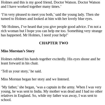
Holmes and this is my good friend, Doctor Watson. Doctor Watson
and I have worked together many times.’
‘I’m very pleased to meet you both,’ said the young lady. Then she
turned to Holmes and looked at him with her lovely blue eyes.
‘Mr Holmes, I’ve heard that you give people good advice. I’m not a
rich woman but I hope you can help me too. Something very strange
has happened. Mr Holmes, I need your help!’
CHAPTER TWO
Miss Morstan’s Story
Holmes rubbed his hands together excitedly. His eyes shone and he
leant forward in his chair.
‘Tell us your story,’ he said.
Miss Morstan began her story and we listened.
‘My father,’ she began, ‘was a captain in the army. When I was very
young, he was sent to India. My mother was dead and I had no other
relatives in England. So, while my father was away, I was sent to
school.