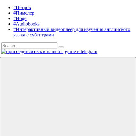
Skip
#Петров
Listening
Audiobooks
to
#Пимслер
in
in
content
#Hoge
English
English,
#Audiobooks
A.
#Интерактивный видеоплеер для изучения английского
J.
языка с субтитрами
Hoge,
Search
Petrov
Search
for:
English
Menu