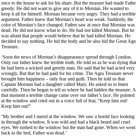
once to the house to ask for his share. But the treasure had made Fathe
greedy. He did not want to give any of it to Morstan. He wanted to
keep it all for himself. Morstan became very angry. They had a terrible
argument. Father knew that Morstan’s heart was weak. Suddenly, the
color of Morstan’s face changed. Father saw at once that Morstan was
dead. He did not know what to do. He had not killed Morstan. But he
was afraid that people would believe that he had killed Morstan. He
decided to say nothing. He hid the body and he also hid the Great Agr
Treasure.
‘Soon the news of Morstan’s disappearance spread through London.
Only our father knew the terrible truth. He told us as he was dying tha
he had been a wicked and greedy man. He said that he had acted very
wrongly. But that he had paid for his crime. The Agra Treasure never
brought him happiness – only fear and guilt. Then he told us that
Captain Morstan had a daughter called Mary. He asked us to listen
carefully. Then he began to tell us where he had hidden the treasure. A
that moment a terrible change came over our father’s face. He pointed
at the window and cried out in a voice full of fear, “Keep him out!
Keep him out!”
‘My brother and I stared at the window. We saw a horrid face looking
in through the window. It was wild and had a black beard and cruel
eyes. We rushed to the window but the man had gone. When we went
back to the bed, Father was dead.’