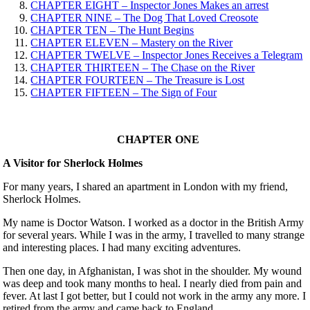
CHAPTER EIGHT – Inspector Jones Makes an arrest
CHAPTER NINE – The Dog That Loved Creosote
CHAPTER TEN – The Hunt Begins
CHAPTER ELEVEN – Mastery on the River
CHAPTER TWELVE – Inspector Jones Receives a Telegram
CHAPTER THIRTEEN – The Chase on the River
CHAPTER FOURTEEN – The Treasure is Lost
CHAPTER FIFTEEN – The Sign of Four
CHAPTER ONE
A Visitor for Sherlock Holmes
For many years, I shared an apartment in London with my friend,
Sherlock Holmes.
My name is Doctor Watson. I worked as a doctor in the British Army
for several years. While I was in the army, I travelled to many strange
and interesting places. I had many exciting adventures.
Then one day, in Afghanistan, I was shot in the shoulder. My wound
was deep and took many months to heal. I nearly died from pain and
fever. At last I got better, but I could not work in the army any more. I
retired from the army and came back to England.