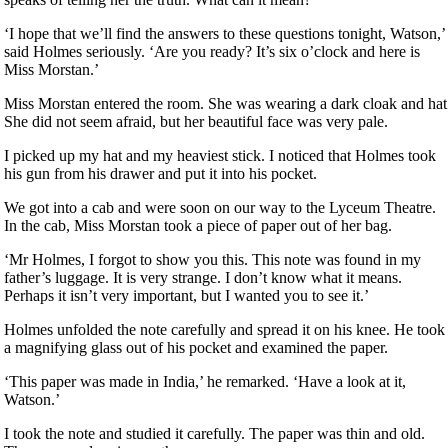
‘I hope that we’ll find the answers to these questions tonight, Watson,’
said Holmes seriously. ‘Are you ready? It’s six o’clock and here is
Miss Morstan.’
Miss Morstan entered the room. She was wearing a dark cloak and hat
She did not seem afraid, but her beautiful face was very pale.
I picked up my hat and my heaviest stick. I noticed that Holmes took
his gun from his drawer and put it into his pocket.
We got into a cab and were soon on our way to the Lyceum Theatre.
In the cab, Miss Morstan took a piece of paper out of her bag.
‘Mr Holmes, I forgot to show you this. This note was found in my
father’s luggage. It is very strange. I don’t know what it means.
Perhaps it isn’t very important, but I wanted you to see it.’
Holmes unfolded the note carefully and spread it on his knee. He took
a magnifying glass out of his pocket and examined the paper.
‘This paper was made in India,’ he remarked. ‘Have a look at it,
Watson.’
I took the note and studied it carefully. The paper was thin and old.