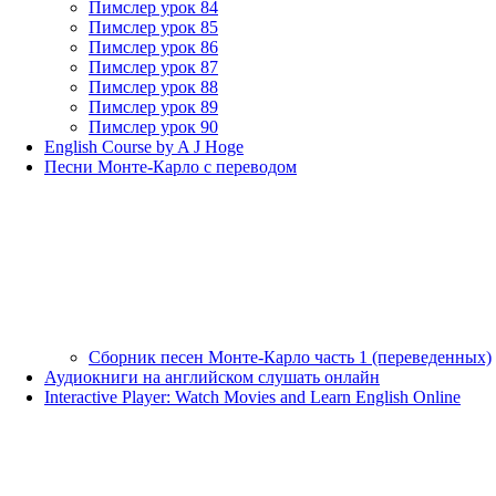
Пимслер урок 84
Пимслер урок 85
Пимслер урок 86
Пимслер урок 87
Пимслер урок 88
Пимслер урок 89
Пимслер урок 90
English Course by A J Hoge
Песни Монте-Карло с переводом
Сборник песен Монте-Карло часть 1 (переведенных)
Аудиокниги на английском слушать онлайн
Interactive Player: Watch Movies and Learn English Online