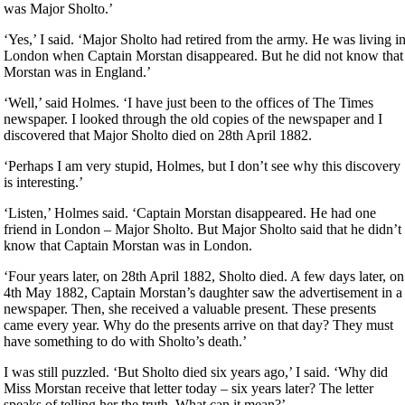
was Major Sholto.’
‘Yes,’ I said. ‘Major Sholto had retired from the army. He was living i
London when Captain Morstan disappeared. But he did not know that
Morstan was in England.’
‘Well,’ said Holmes. ‘I have just been to the offices of The Times
newspaper. I looked through the old copies of the newspaper and I
discovered that Major Sholto died on 28th April 1882.
‘Perhaps I am very stupid, Holmes, but I don’t see why this discovery
is interesting.’
‘Listen,’ Holmes said. ‘Captain Morstan disappeared. He had one
friend in London – Major Sholto. But Major Sholto said that he didn’t
know that Captain Morstan was in London.
‘Four years later, on 28th April 1882, Sholto died. A few days later, on
4th May 1882, Captain Morstan’s daughter saw the advertisement in a
newspaper. Then, she received a valuable present. These presents
came every year. Why do the presents arrive on that day? They must
have something to do with Sholto’s death.’
I was still puzzled. ‘But Sholto died six years ago,’ I said. ‘Why did
Miss Morstan receive that letter today – six years later? The letter
speaks of telling her the truth. What can it mean?’