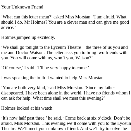
Your Unknown Friend
‘What can this letter mean?’ asked Miss Morstan. ‘I am afraid. What
should I do, Mr Holmes? You are a clever man and can give me good
advice.’
Holmes jumped up excitedly.
‘We shall go tonight to the Lyceum Theatre – the three of us you and
me and Doctor Watson. The letter asks you to bring two friends with
you. You will come with us, won’t you, Watson?’
‘Of course,’ I said. ‘I’ll be very happy to come.’
I was speaking the truth. I wanted to help Miss Morstan.
‘You are both very kind,’ said Miss Morstan. ‘Since my father
disappeared, I have been alone in the world. I have no friends whom I
can ask for help. What time shall we meet this evening?’
Holmes looked at his watch.
‘It’s now half past three,’ he said. ‘Come back at six o’clock. Don’t be
afraid, Miss Morstan. This evening we’ll come with you to the Lyceu
Theatre. We’ll meet your unknown friend. And we’ll try to solve the