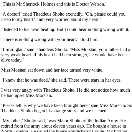
‘This is Mr Sherlock Holmes and this is Doctor Watson.’
‘A doctor!’ cried Thaddeus Sholto excitedly. ‘Oh, please could you
listen to my heart? I am very worried about my heart.’
I listened to his heart beating. But I could hear nothing wrong with it.
‘There is nothing wrong with your heart,’ I told him.
‘I’m so glad,’ said Thaddeus Sholto. ‘Miss Morstan, your father had a
very weak heart. If his heart had been stronger, he would have been
alive today.’
Miss Morstan sat down and her face turned very white.
‘I knew that he was dead,’ she said. There were tears in her eyes.
I was very angry with Thaddeus Sholto. He did not notice how much
he had upset Miss Morstan.
‘Please tell us why we have been brought here,’ said Miss Morstan. S
Thaddeus Sholto began his strange story and we listened.
‘My father,’ Sholto said, ‘was Major Sholto of the Indian Army. He
retired from the army about eleven years ago. He bought a house in
North London. He called the house Pondicherry Lodge. My brother,