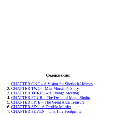
Содержание:
CHAPTER ONE – A Visitor for Sherlock Holmes
CHAPTER TWO – Miss Morstan’s Story
CHAPTER THREE – A Strange Meeting
CHAPTER FOUR – The Death of Major Sholto
CHAPTER FIVE – The Great Agra Treasure
CHAPTER SIX – A Terrible Murder
CHAPTER SEVEN – The Tiny Footprints