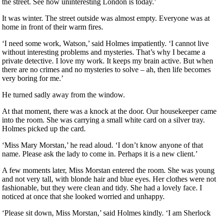
the street. See how uninteresting London is today.’
It was winter. The street outside was almost empty. Everyone was at
home in front of their warm fires.
‘I need some work, Watson,’ said Holmes impatiently. ‘I cannot live
without interesting problems and mysteries. That’s why I became a
private detective. I love my work. It keeps my brain active. But when
there are no crimes and no mysteries to solve – ah, then life becomes
very boring for me.’
He turned sadly away from the window.
At that moment, there was a knock at the door. Our housekeeper came
into the room. She was carrying a small white card on a silver tray.
Holmes picked up the card.
‘Miss Mary Morstan,’ he read aloud. ‘I don’t know anyone of that
name. Please ask the lady to come in. Perhaps it is a new client.’
A few moments later, Miss Morstan entered the room. She was young
and not very tall, with blonde hair and blue eyes. Her clothes were not
fashionable, but they were clean and tidy. She had a lovely face. I
noticed at once that she looked worried and unhappy.
‘Please sit down, Miss Morstan,’ said Holmes kindly. ‘I am Sherlock