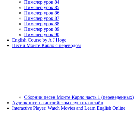
Пимслер урок 84
Пимслер урок 85
Пимслер урок 86
Пимслер урок 87
Пимслер урок 88
Пимслер урок 89
Пимслер урок 90
English Course by A J Hoge
Песни Монте-Карло с переводом
Сборник песен Монте-Карло часть 1 (переведенных)
Аудиокниги на английском слушать онлайн
Interactive Player: Watch Movies and Learn English Online