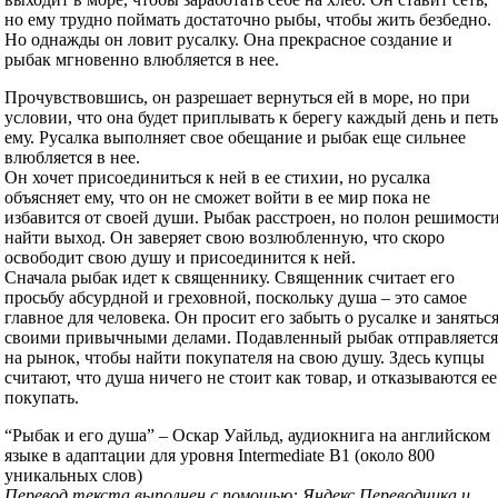
но ему трудно поймать достаточно рыбы, чтобы жить безбедно.
Но однажды он ловит русалку. Она прекрасное создание и
рыбак мгновенно влюбляется в нее.
Прочувствовшись, он разрешает вернуться ей в море, но при
условии, что она будет приплывать к берегу каждый день и пет
ему. Русалка выполняет свое обещание и рыбак еще сильнее
влюбляется в нее.
Он хочет присоединиться к ней в ее стихии, но русалка
объясняет ему, что он не сможет войти в ее мир пока не
избавится от своей души. Рыбак расстроен, но полон решимост
найти выход. Он заверяет свою возлюбленную, что скоро
освободит свою душу и присоединится к ней.
Сначала рыбак идет к священнику. Священник считает его
просьбу абсурдной и греховной, поскольку душа – это самое
главное для человека. Он просит его забыть о русалке и занятьс
своими привычными делами. Подавленный рыбак отправляетс
на рынок, чтобы найти покупателя на свою душу. Здесь купцы
считают, что душа ничего не стоит как товар, и отказываются ее
покупать.
“Рыбак и его душа” – Оскар Уайльд, аудиокнига на английском
языке в адаптации для уровня Intermediate B1 (около 800
уникальных слов)
Перевод текста выполнен с помощью: Яндекс Переводчика и