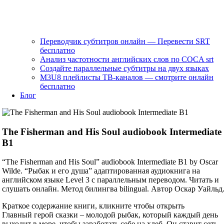
Переводчик субтитров онлайн — Перевести SRT
бесплатно
Анализ частотности английских слов по COCA srt
Создайте параллельные субтитры на двух языках
M3U8 плейлисты ТВ‑каналов — смотрите онлайн
бесплатно
Блог
The Fisherman and His Soul audiobook Intermediate
B1
“The Fisherman and His Soul” audiobook Intermediate B1 by Oscar
Wilde. “Рыбак и его душа” адаптированная аудиокнига на
английском языке Level 3 с параллельным переводом. Читать и
слушать онлайн. Метод билингва bilingual. Автор Оскар Уайльд
Краткое содержание книги, кликните чтобы открыть
Главный герой сказки – молодой рыбак, который каждый день
выходит в море, чтобы заработать себе на хлеб. Он ставит сеть,