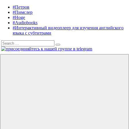
Skip
#Петров
Listening
Audiobooks
to
#Пимслер
in
in
content
#Hoge
English
English,
#Audiobooks
A.
#Интерактивный видеоплеер для изучения английского
J.
языка с субтитрами
Hoge,
Search
Petrov
Search
for:
English
Menu