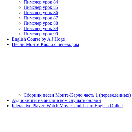
Пимслер урок 84
Пимслер урок 85
Пимслер урок 86
Пимслер урок 87
Пимслер урок 88
Пимслер урок 89
Пимслер урок 90
English Course by A J Hoge
Песни Монте-Карло с переводом
Сборник песен Монте-Карло часть 1 (переведенных)
Аудиокниги на английском слушать онлайн
Interactive Player: Watch Movies and Learn English Online