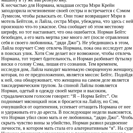
К несчастью для Нормана, младшая сестра Мэри Крейн
заподозрила исчезновение своей сестры и встречается с Сэмом
Лумисом, чтобы разыскать ее. Они тоже возвращают Мэри в
мотель Бейтсов, и Лайла, сестра Мэри, убеждена, что здесь с не
произошло что-то ужасное. Она сообщает об этом местному
шерифу, но тот настаивает, что она ошибается. Норман Бейтс
безобиден, а его мать мертва уже много лет (после отравления
себя и своего любовника, “дяди Джо”). Не убедившись в этом,
Лайла поручает Сэму отвлечь Нормана, пока она исследует дом
в поисках улик. Хотя Сэм делает все возможное, чтобы отвлечь
Нормана, тот теряет бдительность, и Норман разбивает бутылку
виски о голову Сэма, лишая его сознания. Тем временем,
исследуя дом, Лайла находит маленькую сморщенную женщину
которая, по ее предположению, является миссис Бейтс. Подойдя
к ней, она обнаруживает, что женщина на самом деле является
таксидермическим трупом. За спиной Лайлы появляется
Норман, одетый в одежду своей матери и высоким,
страдальческим голосом говорит: “Я – Норма Бейтс”. Он
поднимает мясницкий нож и бросается на Лайлу, но Сэм,
очнувшийся от оцепенения, успевает оттащить Нормана от нее
и удерживать его до ареста. В последующие недели выясняется,
что Норман убил свою мать и ее любовника, “дядю Джо”. Чтоб
скрыть чувство вины за убийство, Норман развил раздвоение
личности, в котором мать стала его альтернативным “я”. На суд