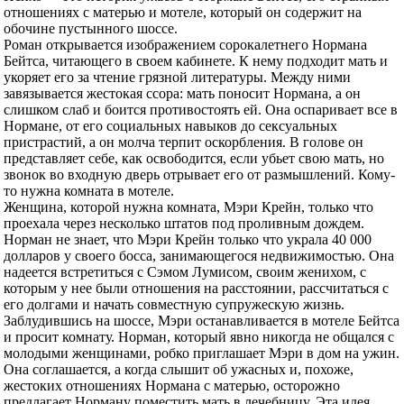
отношениях с матерью и мотеле, который он содержит на
обочине пустынного шоссе.
Роман открывается изображением сорокалетнего Нормана
Бейтса, читающего в своем кабинете. К нему подходит мать и
укоряет его за чтение грязной литературы. Между ними
завязывается жестокая ссора: мать поносит Нормана, а он
слишком слаб и боится противостоять ей. Она оспаривает все в
Нормане, от его социальных навыков до сексуальных
пристрастий, а он молча терпит оскорбления. В голове он
представляет себе, как освободится, если убьет свою мать, но
звонок во входную дверь отрывает его от размышлений. Кому-
то нужна комната в мотеле.
Женщина, которой нужна комната, Мэри Крейн, только что
проехала через несколько штатов под проливным дождем.
Норман не знает, что Мэри Крейн только что украла 40 000
долларов у своего босса, занимающегося недвижимостью. Она
надеется встретиться с Сэмом Лумисом, своим женихом, с
которым у нее были отношения на расстоянии, рассчитаться с
его долгами и начать совместную супружескую жизнь.
Заблудившись на шоссе, Мэри останавливается в мотеле Бейтса
и просит комнату. Норман, который явно никогда не общался с
молодыми женщинами, робко приглашает Мэри в дом на ужин.
Она соглашается, а когда слышит об ужасных и, похоже,
жестоких отношениях Нормана с матерью, осторожно
предлагает Норману поместить мать в лечебницу. Эта идея