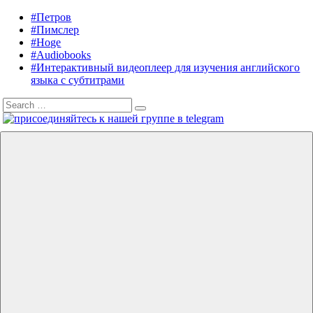
Skip
#Петров
Listening
Audiobooks
to
#Пимслер
in
in
content
#Hoge
English
English,
#Audiobooks
A.
#Интерактивный видеоплеер для изучения английского
J.
языка с субтитрами
Hoge,
Search
Petrov
Search
for:
English
Menu