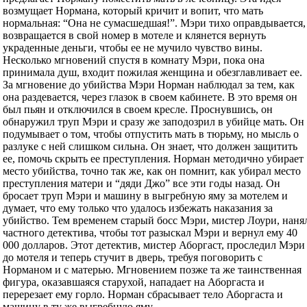
возмущает Нормана, который кричит и вопит, что мать
нормальная: “Она не сумасшедшая!”. Мэри тихо оправдывается,
возвращается в свой номер в мотеле и клянется вернуть
украденные деньги, чтобы ее не мучило чувство вины.
Несколько мгновений спустя в комнату Мэри, пока она
принимала душ, входит пожилая женщина и обезглавливает ее.
За мгновение до убийства Мэри Норман наблюдал за тем, как
она раздевается, через глазок в своем кабинете. В это время он
был пьян и отключился в своем кресле. Проснувшись, он
обнаружил труп Мэри и сразу же заподозрил в убийце мать. Он
подумывает о том, чтобы отпустить мать в тюрьму, но мысль о
разлуке с ней слишком сильна. Он знает, что должен защитить
ее, помочь скрыть ее преступления. Норман методично убирает
место убийства, точно так же, как он помнит, как убирал место
преступления матери и “дяди Джо” все эти годы назад. Он
бросает труп Мэри и машину в выгребную яму за мотелем и
думает, что ему только что удалось избежать наказания за
убийство. Тем временем старый босс Мэри, мистер Лоури, наня
частного детектива, чтобы тот разыскал Мэри и вернул ему 40
000 долларов. Этот детектив, мистер Аборгаст, проследил Мэри
до мотеля и теперь стучит в дверь, требуя поговорить с
Норманом и с матерью. Мгновением позже та же таинственная
фигура, оказавшаяся старухой, нападает на Аборгаста и
перерезает ему горло. Норман сбрасывает тело Аборгаста и
машину в ту же выгребную яму.