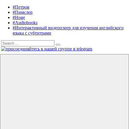
Skip
#Петров
Listening
Audiobooks
to
#Пимслер
in
in
content
#Hoge
English
English,
#Audiobooks
A.
#Интерактивный видеоплеер для изучения английского
J.
языка с субтитрами
Hoge,
Search
Petrov
Search
for:
English
Menu