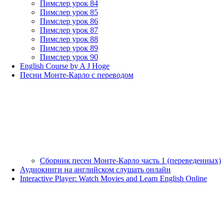
Пимслер урок 84
Пимслер урок 85
Пимслер урок 86
Пимслер урок 87
Пимслер урок 88
Пимслер урок 89
Пимслер урок 90
English Course by A J Hoge
Песни Монте-Карло с переводом
Сборник песен Монте-Карло часть 1 (переведенных)
Аудиокниги на английском слушать онлайн
Interactive Player: Watch Movies and Learn English Online