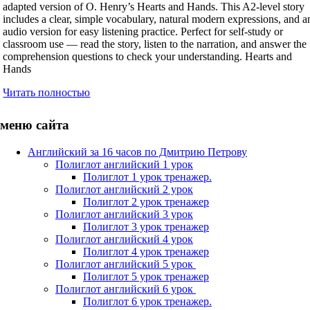
adapted version of O. Henry’s Hearts and Hands. This A2-level story
includes a clear, simple vocabulary, natural modern expressions, and a
audio version for easy listening practice. Perfect for self-study or
classroom use — read the story, listen to the narration, and answer the
comprehension questions to check your understanding. Hearts and
Hands
Читать полностью
меню сайта
Английский за 16 часов по Дмитрию Петрову
Полиглот английский 1 урок
Полиглот 1 урок тренажер.
Полиглот английский 2 урок
Полиглот 2 урок тренажер
Полиглот английский 3 урок
Полиглот 3 урок тренажер
Полиглот английский 4 урок
Полиглот 4 урок тренажер
Полиглот английский 5 урок
Полиглот 5 урок тренажер
Полиглот английский 6 урок
Полиглот 6 урок тренажер.