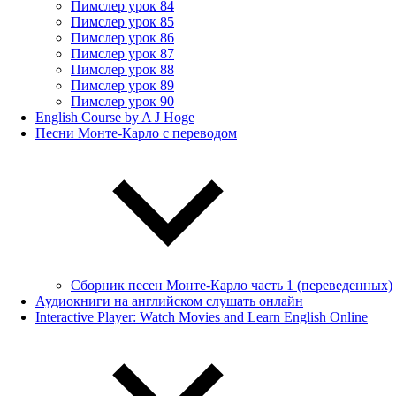
Пимслер урок 84
Пимслер урок 85
Пимслер урок 86
Пимслер урок 87
Пимслер урок 88
Пимслер урок 89
Пимслер урок 90
English Course by A J Hoge
Песни Монте-Карло с переводом
Сборник песен Монте-Карло часть 1 (переведенных)
Аудиокниги на английском слушать онлайн
Interactive Player: Watch Movies and Learn English Online