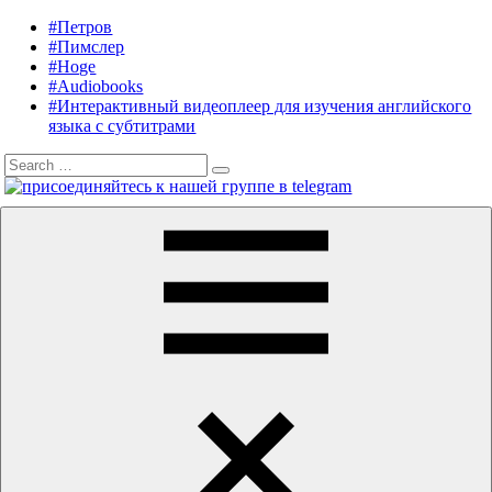
Skip
#Петров
Listening
Audiobooks
to
#Пимслер
in
in
content
#Hoge
English
English,
#Audiobooks
A.
#Интерактивный видеоплеер для изучения английского
J.
языка с субтитрами
Hoge,
Search
Petrov
Search
for:
English
Menu