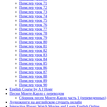
Пимслер урок 71
Пимслер урок 72
Пимслер урок 73
Пимслер урок 74
Пимслер урок 75
Пимслер урок 76
Пимслер урок 77
Пимслер урок 78
Пимслер урок 79
Пимслер урок 80
Пимслер урок 81
Пимслер урок 82
Пимслер урок 83
Пимслер урок 84
Пимслер урок 85
Пимслер урок 86
Пимслер урок 87
Пимслер урок 88
Пимслер урок 89
Пимслер урок 90
English Course by A J Hoge
Песни Монте-Карло с переводом
Сборник песен Монте-Карло часть 1 (переведенных)
Аудиокниги на английском слушать онлайн
Interactive Player: Watch Movies and Learn English Online