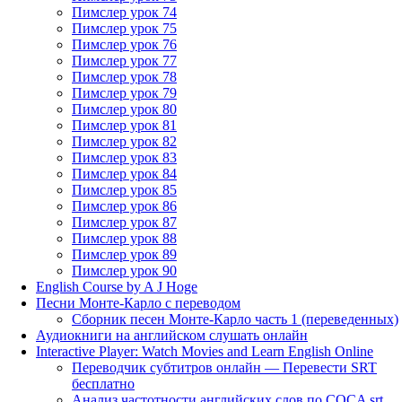
Пимслер урок 74
Пимслер урок 75
Пимслер урок 76
Пимслер урок 77
Пимслер урок 78
Пимслер урок 79
Пимслер урок 80
Пимслер урок 81
Пимслер урок 82
Пимслер урок 83
Пимслер урок 84
Пимслер урок 85
Пимслер урок 86
Пимслер урок 87
Пимслер урок 88
Пимслер урок 89
Пимслер урок 90
English Course by A J Hoge
Песни Монте-Карло с переводом
Сборник песен Монте-Карло часть 1 (переведенных)
Аудиокниги на английском слушать онлайн
Interactive Player: Watch Movies and Learn English Online
Переводчик субтитров онлайн — Перевести SRT
бесплатно
Анализ частотности английских слов по COCA srt