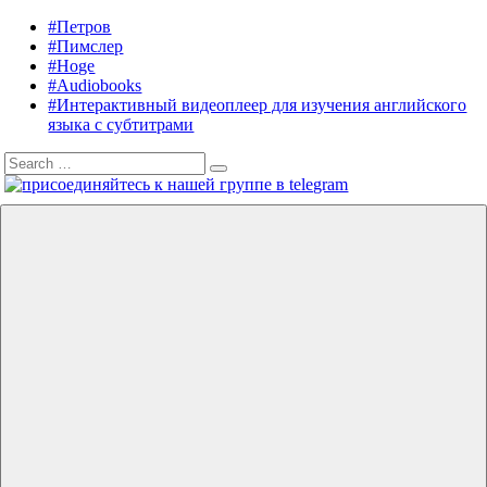
Skip
#Петров
Listening
Audiobooks
to
#Пимслер
in
in
content
#Hoge
English
English,
#Audiobooks
A.
#Интерактивный видеоплеер для изучения английского
J.
языка с субтитрами
Hoge,
Search
Petrov
Search
for:
English
Menu