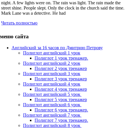
night. A few lights were on. The rain was light. The rain made the
street shine. People slept. Only the clock in the church said the time.
Mark Lane was a detective. He had
Читать полностью
меню сайта
Английский за 16 часов по Дмитрию Петрову
Полиглот английский 1 урок
Полиглот 1 урок тренажер.
Полиглот английский 2 урок
Полиглот 2 урок тренажер
Полиглот английский 3 урок
Полиглот 3 урок тренажер
Полиглот английский 4 урок
Полиглот 4 урок тренажер
Полиглот английский 5 урок
Полиглот 5 урок тренажер
Полиглот английский 6 урок
Полиглот 6 урок тренажер.
Полиглот английский 7 урок
Полиглот 7 урок тренажер.
Полиглот английский 8 урок