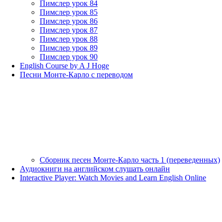
Пимслер урок 84
Пимслер урок 85
Пимслер урок 86
Пимслер урок 87
Пимслер урок 88
Пимслер урок 89
Пимслер урок 90
English Course by A J Hoge
Песни Монте-Карло с переводом
Сборник песен Монте-Карло часть 1 (переведенных)
Аудиокниги на английском слушать онлайн
Interactive Player: Watch Movies and Learn English Online