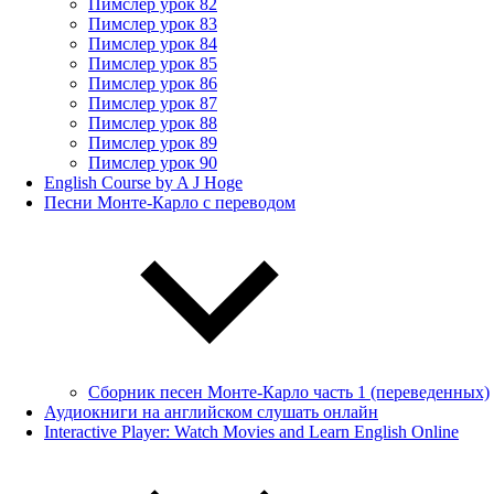
Пимслер урок 82
Пимслер урок 83
Пимслер урок 84
Пимслер урок 85
Пимслер урок 86
Пимслер урок 87
Пимслер урок 88
Пимслер урок 89
Пимслер урок 90
English Course by A J Hoge
Песни Монте-Карло с переводом
Сборник песен Монте-Карло часть 1 (переведенных)
Аудиокниги на английском слушать онлайн
Interactive Player: Watch Movies and Learn English Online