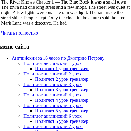
The River Knows Chapter 1 — The Blue Book It was a small town.
The town had one long street and a few shops. The street was quiet at
night. A few lights were on. The rain was light. The rain made the
street shine. People slept. Only the clock in the church said the time.
Mark Lane was a detective. He had
Читать полностью
меню сайта
Английский за 16 часов по Дмитрию Петрову
Полиглот английский 1 урок
Полиглот 1 урок тренажер.
Полиглот английский 2 урок
Полиглот 2 урок тренажер
Полиглот английский 3 урок
Полиглот 3 урок тренажер
Полиглот английский 4 урок
Полиглот 4 урок тренажер
Полиглот английский 5 урок
Полиглот 5 урок тренажер
Полиглот английский 6 урок
Полиглот 6 урок тренажер.
Полиглот английский 7 урок