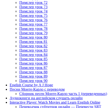
Пимслер урок 72
Пимслер урок 73
Пимслер урок 74
Пимслер урок 75
Пимслер урок 76
Пимслер урок 77
Пимслер урок 78
Пимслер урок 79
Пимслер урок 80
Пимслер урок 81
Пимслер урок 82
Пимслер урок 83
Пимслер урок 84
Пимслер урок 85
Пимслер урок 86
Пимслер урок 87
Пимслер урок 88
Пимслер урок 89
Пимслер урок 90
English Course by A J Hoge
Песни Монте-Карло с переводом
Сборник песен Монте-Карло часть 1 (переведенных)
Аудиокниги на английском слушать онлайн
Interactive Player: Watch Movies and Learn English Online
Переводчик субтитров онлайн — Перевести SRT