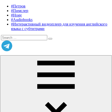
Skip
#Петров
Listening
Audiobooks
to
#Пимслер
in
in
content
#Hoge
English
English,
#Audiobooks
A.
#Интерактивный видеоплеер для изучения английского
J.
языка с субтитрами
Hoge,
Search
Petrov
Search
for:
English
Menu