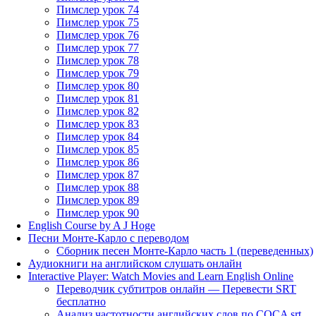
Пимслер урок 74
Пимслер урок 75
Пимслер урок 76
Пимслер урок 77
Пимслер урок 78
Пимслер урок 79
Пимслер урок 80
Пимслер урок 81
Пимслер урок 82
Пимслер урок 83
Пимслер урок 84
Пимслер урок 85
Пимслер урок 86
Пимслер урок 87
Пимслер урок 88
Пимслер урок 89
Пимслер урок 90
English Course by A J Hoge
Песни Монте-Карло с переводом
Сборник песен Монте-Карло часть 1 (переведенных)
Аудиокниги на английском слушать онлайн
Interactive Player: Watch Movies and Learn English Online
Переводчик субтитров онлайн — Перевести SRT
бесплатно
Анализ частотности английских слов по COCA srt