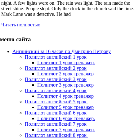
night. A few lights were on. The rain was light. The rain made the
street shine. People slept. Only the clock in the church said the time.
Mark Lane was a detective. He had
Читать полностью
меню сайта
Английский за 16 часов по Дмитрию Петрову
Полиглот английский 1 урок
Полиглот 1 урок тренажер.
Полиглот английский 2 урок
Полиглот 2 урок тренажер
Полиглот английский 3 урок
Полиглот 3 урок тренажер
Полиглот английский 4 урок
Полиглот 4 урок тренажер
Полиглот английский 5 урок
Полиглот 5 урок тренажер
Полиглот английский 6 урок
Полиглот 6 урок тренажер.
Полиглот английский 7 урок
Полиглот 7 урок тренажер.
Полиглот английский 8 урок