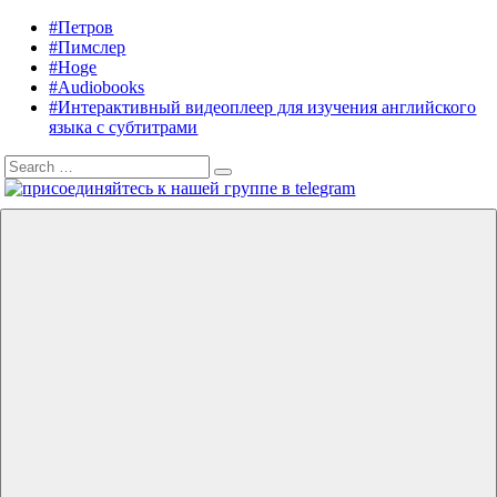
Skip
#Петров
Listening
Audiobooks
to
#Пимслер
in
in
content
#Hoge
English
English,
#Audiobooks
A.
#Интерактивный видеоплеер для изучения английского
J.
языка с субтитрами
Hoge,
Search
Petrov
Search
for:
English
Menu