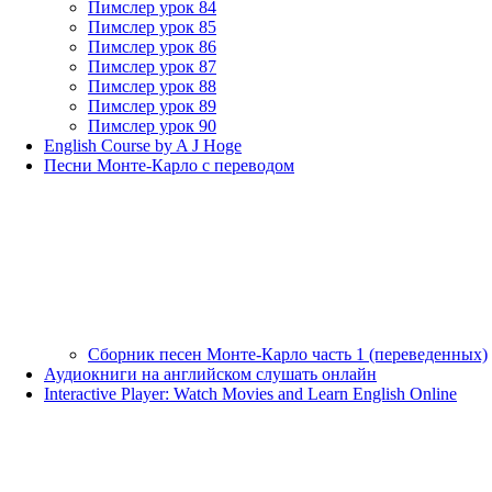
Пимслер урок 84
Пимслер урок 85
Пимслер урок 86
Пимслер урок 87
Пимслер урок 88
Пимслер урок 89
Пимслер урок 90
English Course by A J Hoge
Песни Монте-Карло с переводом
Сборник песен Монте-Карло часть 1 (переведенных)
Аудиокниги на английском слушать онлайн
Interactive Player: Watch Movies and Learn English Online