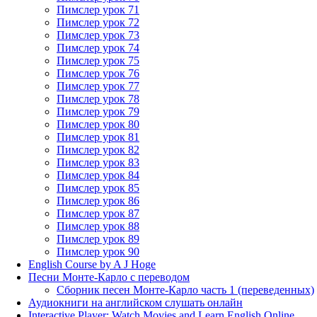
Пимслер урок 71
Пимслер урок 72
Пимслер урок 73
Пимслер урок 74
Пимслер урок 75
Пимслер урок 76
Пимслер урок 77
Пимслер урок 78
Пимслер урок 79
Пимслер урок 80
Пимслер урок 81
Пимслер урок 82
Пимслер урок 83
Пимслер урок 84
Пимслер урок 85
Пимслер урок 86
Пимслер урок 87
Пимслер урок 88
Пимслер урок 89
Пимслер урок 90
English Course by A J Hoge
Песни Монте-Карло с переводом
Сборник песен Монте-Карло часть 1 (переведенных)
Аудиокниги на английском слушать онлайн
Interactive Player: Watch Movies and Learn English Online