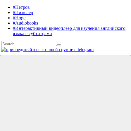
Skip
#Петров
Listening
Audiobooks
to
#Пимслер
in
in
content
#Hoge
English
English,
#Audiobooks
A.
#Интерактивный видеоплеер для изучения английского
J.
языка с субтитрами
Hoge,
Search
Petrov
Search
for:
English
Menu