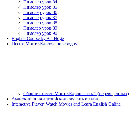
Пимслер урок 84
Пимслер урок 85
Пимслер урок 86
Пимслер урок 87
Пимслер урок 88
Пимслер урок 89
Пимслер урок 90
English Course by A J Hoge
Песни Монте-Карло с переводом
Сборник песен Монте-Карло часть 1 (переведенных)
Аудиокниги на английском слушать онлайн
Interactive Player: Watch Movies and Learn English Online