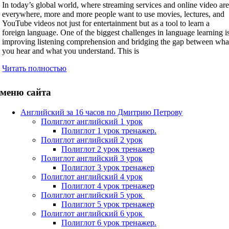
In today’s global world, where streaming services and online video ar
everywhere, more and more people want to use movies, lectures, and
YouTube videos not just for entertainment but as a tool to learn a
foreign language. One of the biggest challenges in language learning i
improving listening comprehension and bridging the gap between wha
you hear and what you understand. This is
Читать полностью
меню сайта
Английский за 16 часов по Дмитрию Петрову
Полиглот английский 1 урок
Полиглот 1 урок тренажер.
Полиглот английский 2 урок
Полиглот 2 урок тренажер
Полиглот английский 3 урок
Полиглот 3 урок тренажер
Полиглот английский 4 урок
Полиглот 4 урок тренажер
Полиглот английский 5 урок
Полиглот 5 урок тренажер
Полиглот английский 6 урок
Полиглот 6 урок тренажер.