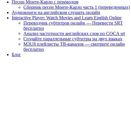
Песни Монте-Карло с переводом
Сборник песен Монте-Карло часть 1 (переведенных)
Аудиокниги на английском слушать онлайн
Interactive Player: Watch Movies and Learn English Online
Переводчик субтитров онлайн — Перевести SRT
бесплатно
Анализ частотности английских слов по COCA srt
Создайте параллельные субтитры на двух языках
M3U8 плейлисты ТВ‑каналов — смотрите онлайн
бесплатно
Блог