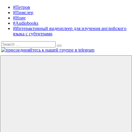
Skip
#Петров
Listening
Audiobooks
to
#Пимслер
in
in
content
#Hoge
English
English,
#Audiobooks
A.
#Интерактивный видеоплеер для изучения английского
J.
языка с субтитрами
Hoge,
Search
Petrov
Search
for:
English
Menu