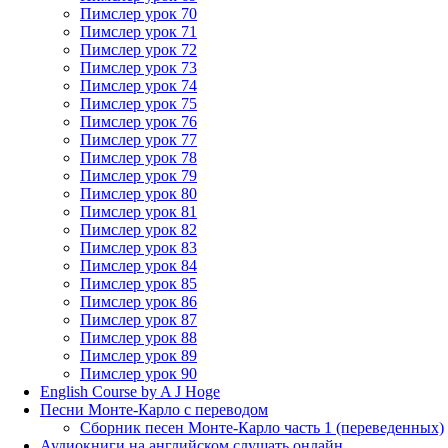
Пимслер урок 70
Пимслер урок 71
Пимслер урок 72
Пимслер урок 73
Пимслер урок 74
Пимслер урок 75
Пимслер урок 76
Пимслер урок 77
Пимслер урок 78
Пимслер урок 79
Пимслер урок 80
Пимслер урок 81
Пимслер урок 82
Пимслер урок 83
Пимслер урок 84
Пимслер урок 85
Пимслер урок 86
Пимслер урок 87
Пимслер урок 88
Пимслер урок 89
Пимслер урок 90
English Course by A J Hoge
Песни Монте-Карло с переводом
Сборник песен Монте-Карло часть 1 (переведенных)
Аудиокниги на английском слушать онлайн