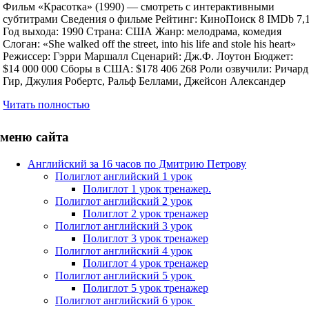
Фильм «Красотка» (1990) — смотреть с интерактивными
субтитрами Сведения о фильме Рейтинг: КиноПоиск 8 IMDb 7,
Год выхода: 1990 Страна: США Жанр: мелодрама, комедия
Слоган: «She walked off the street, into his life and stole his heart»
Режиссер: Гэрри Маршалл Сценарий: Дж.Ф. Лоутон Бюджет:
$14 000 000 Сборы в США: $178 406 268 Роли озвучили: Ричард
Гир, Джулия Робертс, Ральф Беллами, Джейсон Александер
Читать полностью
меню сайта
Английский за 16 часов по Дмитрию Петрову
Полиглот английский 1 урок
Полиглот 1 урок тренажер.
Полиглот английский 2 урок
Полиглот 2 урок тренажер
Полиглот английский 3 урок
Полиглот 3 урок тренажер
Полиглот английский 4 урок
Полиглот 4 урок тренажер
Полиглот английский 5 урок
Полиглот 5 урок тренажер
Полиглот английский 6 урок