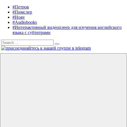
Skip
#Петров
Listening
Audiobooks
to
#Пимслер
in
in
content
#Hoge
English
English,
#Audiobooks
A.
#Интерактивный видеоплеер для изучения английского
J.
языка с субтитрами
Hoge,
Search
Petrov
Search
for:
English
Menu