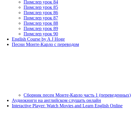
Пимслер урок 84
Пимслер урок 85
Пимслер урок 86
Пимслер урок 87
Пимслер урок 88
Пимслер урок 89
Пимслер урок 90
English Course by A J Hoge
Песни Монте-Карло с переводом
Сборник песен Монте-Карло часть 1 (переведенных)
Аудиокниги на английском слушать онлайн
Interactive Player: Watch Movies and Learn English Online