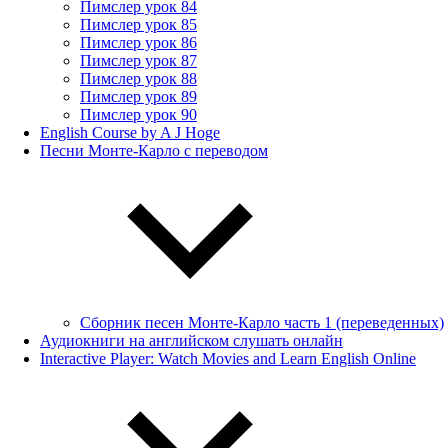
Пимслер урок 84
Пимслер урок 85
Пимслер урок 86
Пимслер урок 87
Пимслер урок 88
Пимслер урок 89
Пимслер урок 90
English Course by A J Hoge
Песни Монте-Карло с переводом
Сборник песен Монте-Карло часть 1 (переведенных)
Аудиокниги на английском слушать онлайн
Interactive Player: Watch Movies and Learn English Online