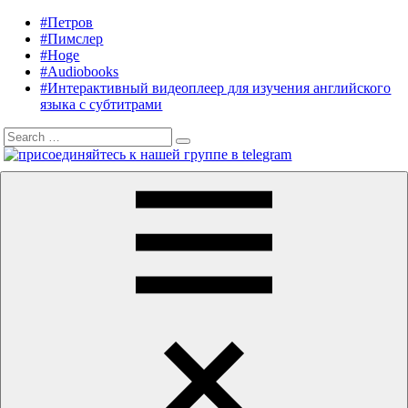
Skip
#Петров
Listening
Audiobooks
to
#Пимслер
in
in
content
#Hoge
English
English,
#Audiobooks
A.
#Интерактивный видеоплеер для изучения английского
J.
языка с субтитрами
Hoge,
Search
Petrov
Search
for:
English
Menu