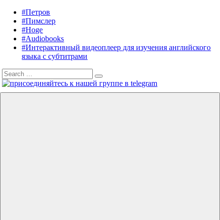
Skip
#Петров
Listening
Audiobooks
to
#Пимслер
in
in
content
#Hoge
English
English,
#Audiobooks
A.
#Интерактивный видеоплеер для изучения английского
J.
языка с субтитрами
Hoge,
Search
Petrov
Search
for:
English
Menu