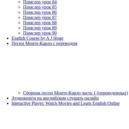
Пимслер урок 84
Пимслер урок 85
Пимслер урок 86
Пимслер урок 87
Пимслер урок 88
Пимслер урок 89
Пимслер урок 90
English Course by A J Hoge
Песни Монте-Карло с переводом
Сборник песен Монте-Карло часть 1 (переведенных)
Аудиокниги на английском слушать онлайн
Interactive Player: Watch Movies and Learn English Online