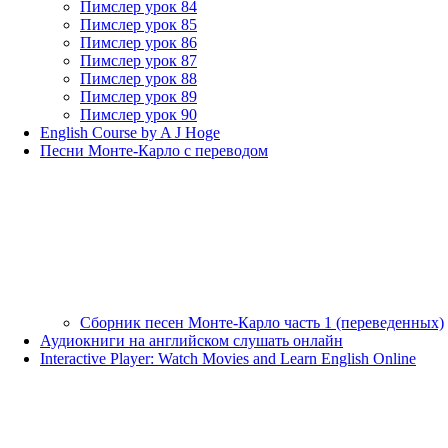
Пимслер урок 84
Пимслер урок 85
Пимслер урок 86
Пимслер урок 87
Пимслер урок 88
Пимслер урок 89
Пимслер урок 90
English Course by A J Hoge
Песни Монте-Карло с переводом
Сборник песен Монте-Карло часть 1 (переведенных)
Аудиокниги на английском слушать онлайн
Interactive Player: Watch Movies and Learn English Online