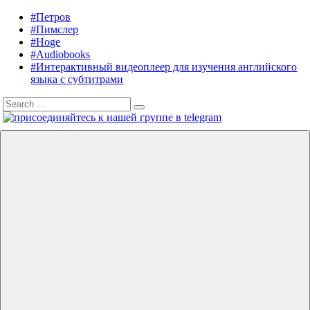
Skip
#Петров
Listening
Audiobooks
to
#Пимслер
in
in
content
#Hoge
English
English,
#Audiobooks
A.
#Интерактивный видеоплеер для изучения английского
J.
языка с субтитрами
Hoge,
Search
Petrov
Search
for:
English
Menu