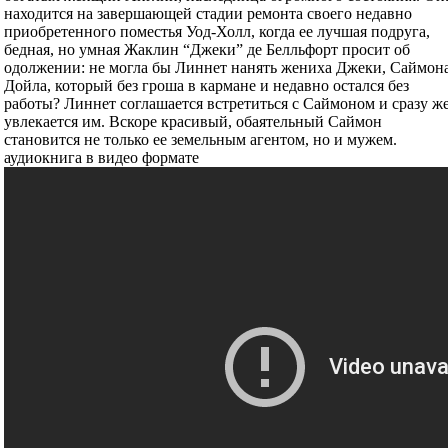
находится на завершающей стадии ремонта своего недавно
приобретенного поместья Уод-Холл, когда ее лучшая подруга,
бедная, но умная Жаклин “Джеки” де Белльфорт просит об
одолжении: не могла бы Линнет нанять жениха Джеки, Саймон
Дойла, который без гроша в кармане и недавно остался без
работы? Линнет соглашается встретиться с Саймоном и сразу ж
увлекается им. Вскоре красивый, обаятельный Саймон
становится не только ее земельным агентом, но и мужем.
аудиокнига в видео формате