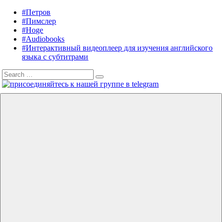
Skip
#Петров
Listening
Audiobooks
to
#Пимслер
in
in
content
#Hoge
English
English,
#Audiobooks
A.
#Интерактивный видеоплеер для изучения английского
J.
языка с субтитрами
Hoge,
Search
Petrov
Search
for:
English
Menu