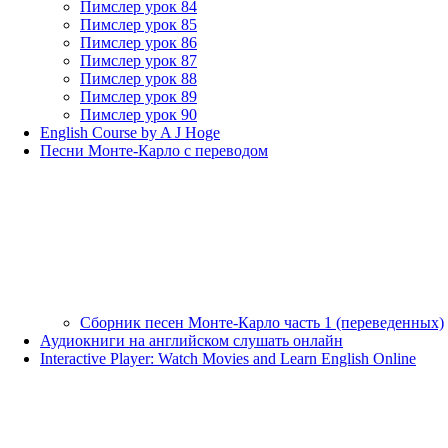
Пимслер урок 84
Пимслер урок 85
Пимслер урок 86
Пимслер урок 87
Пимслер урок 88
Пимслер урок 89
Пимслер урок 90
English Course by A J Hoge
Песни Монте-Карло с переводом
Сборник песен Монте-Карло часть 1 (переведенных)
Аудиокниги на английском слушать онлайн
Interactive Player: Watch Movies and Learn English Online