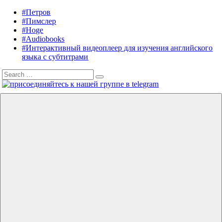
Skip
#Петров
Listening
Audiobooks
to
#Пимслер
in
in
content
#Hoge
English
English,
#Audiobooks
A.
#Интерактивный видеоплеер для изучения английского
J.
языка с субтитрами
Hoge,
Search
Petrov
Search
for:
English
Menu