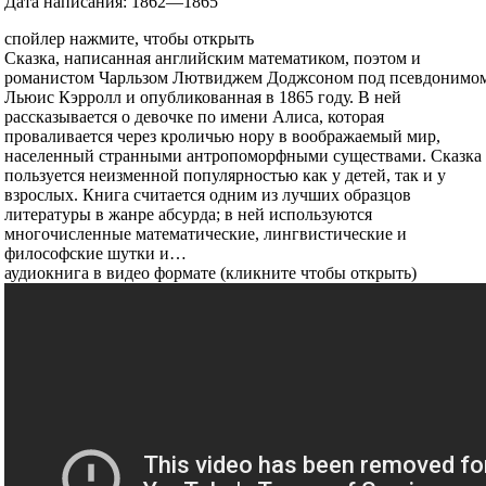
Дата написания: 1862—1865
спойлер нажмите, чтобы открыть
Сказка, написанная английским математиком, поэтом и
романистом Чарльзом Лютвиджем Доджсоном под псевдонимо
Льюис Кэрролл и опубликованная в 1865 году. В ней
рассказывается о девочке по имени Алиса, которая
проваливается через кроличью нору в воображаемый мир,
населенный странными антропоморфными существами. Сказка
пользуется неизменной популярностью как у детей, так и у
взрослых. Книга считается одним из лучших образцов
литературы в жанре абсурда; в ней используются
многочисленные математические, лингвистические и
философские шутки и…
аудиокнига в видео формате (кликните чтобы открыть)