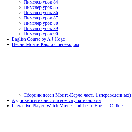
Пимслер урок 84
Пимслер урок 85
Пимслер урок 86
Пимслер урок 87
Пимслер урок 88
Пимслер урок 89
Пимслер урок 90
English Course by A J Hoge
Песни Монте-Карло с переводом
Сборник песен Монте-Карло часть 1 (переведенных)
Аудиокниги на английском слушать онлайн
Interactive Player: Watch Movies and Learn English Online