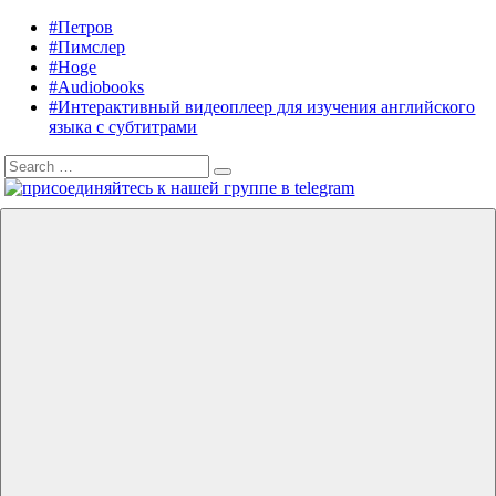
Skip
#Петров
Listening
Audiobooks
to
#Пимслер
in
in
content
#Hoge
English
English,
#Audiobooks
A.
#Интерактивный видеоплеер для изучения английского
J.
языка с субтитрами
Hoge,
Search
Petrov
Search
for:
English
Menu