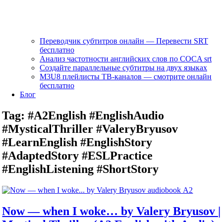
Переводчик субтитров онлайн — Перевести SRT
бесплатно
Анализ частотности английских слов по COCA srt
Создайте параллельные субтитры на двух языках
M3U8 плейлисты ТВ‑каналов — смотрите онлайн
бесплатно
Блог
Tag:
#A2English #EnglishAudio
#MysticalThriller #ValeryBryusov
#LearnEnglish #EnglishStory
#AdaptedStory #ESLPractice
#EnglishListening #ShortStory
Now — when I woke… by Valery Bryusov |