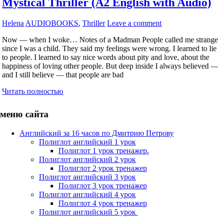
Mystical Thriller (A2 English with Audio)
Helena
AUDIOBOOKS
,
Thriller
Leave a comment
Now — when I woke… Notes of a Madman People called me strang
since I was a child. They said my feelings were wrong. I learned to lie
to people. I learned to say nice words about pity and love, about the
happiness of loving other people. But deep inside I always believed 
and I still believe — that people are bad
Читать полностью
меню сайта
Английский за 16 часов по Дмитрию Петрову
Полиглот английский 1 урок
Полиглот 1 урок тренажер.
Полиглот английский 2 урок
Полиглот 2 урок тренажер
Полиглот английский 3 урок
Полиглот 3 урок тренажер
Полиглот английский 4 урок
Полиглот 4 урок тренажер
Полиглот английский 5 урок