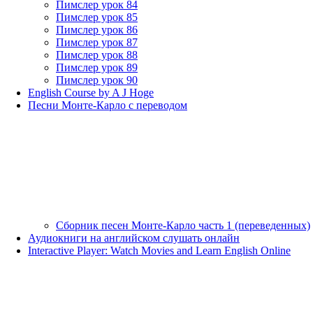
Пимслер урок 84
Пимслер урок 85
Пимслер урок 86
Пимслер урок 87
Пимслер урок 88
Пимслер урок 89
Пимслер урок 90
English Course by A J Hoge
Песни Монте-Карло с переводом
Сборник песен Монте-Карло часть 1 (переведенных)
Аудиокниги на английском слушать онлайн
Interactive Player: Watch Movies and Learn English Online