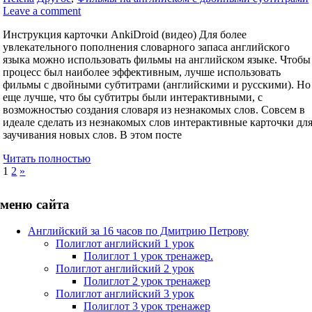
Leave a comment
Инструкция карточки AnkiDroid (видео) Для более
увлекательного пополнения словарного запаса английского
языка можно использовать фильмы на английском языке. Чтобы
процесс был наиболее эффективным, лучше использовать
фильмы с двойными субтитрами (английскими и русскими). Но
еще лучше, что бы субтитры были интерактивными, с
возможностью создания словаря из незнакомых слов. Совсем в
идеале сделать из незнакомых слов интерактивные карточки дл
заучивания новых слов. В этом посте
Читать полностью
Posts
Next
1
2
»
Posts
pagination
меню сайта
Английский за 16 часов по Дмитрию Петрову
Полиглот английский 1 урок
Полиглот 1 урок тренажер.
Полиглот английский 2 урок
Полиглот 2 урок тренажер
Полиглот английский 3 урок
Полиглот 3 урок тренажер