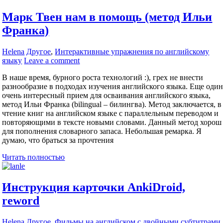
Марк Твен нам в помощь (метод Ильи
Франка)
Helena
Другое
,
Интерактивные упражнения по английскому
языку
Leave a comment
В наше время, бурного роста технологий :), грех не внести
разнообразие в подходах изучения английского языка. Еще оди
очень интересный прием для осваивания английского языка,
метод Ильи Франка (bilingual – билингва). Метод заключается, в
чтение книг на английском языке с параллельным переводом и
повторяющими в тексте новыми словами. Данный метод хорош
для пополнения словарного запаса. Небольшая ремарка. Я
думаю, что браться за прочтения
Читать полностью
Инструкция карточки AnkiDroid,
reword
Helena
Другое
,
Фильмы на английском с двойными субтитрами