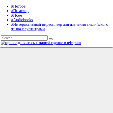
Skip
#Петров
Listening
Audiobooks
to
#Пимслер
in
in
content
#Hoge
English
English,
#Audiobooks
A.
#Интерактивный видеоплеер для изучения английского
J.
языка с субтитрами
Hoge,
Search
Petrov
Search
for:
English
Menu