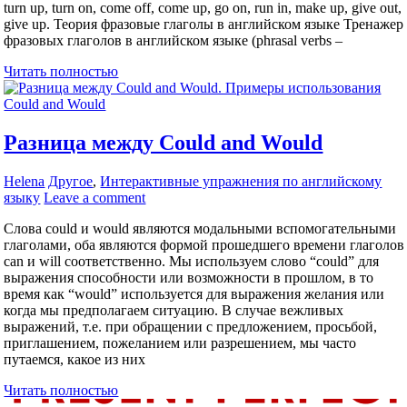
turn up, turn on, come off, come up, go on, run in, make up, give out,
give up. Теория фразовые глаголы в английском языке Тренажер
фразовых глаголов в английском языке (phrasal verbs –
Читать полностью
Разница между Could and Would
Helena
Другое
,
Интерактивные упражнения по английскому
языку
Leave a comment
Слова could и would являются модальными вспомогательными
глаголами, оба являются формой прошедшего времени глаголов
can и will соответственно. Мы используем слово “could” для
выражения способности или возможности в прошлом, в то
время как “would” используется для выражения желания или
когда мы предполагаем ситуацию. В случае вежливых
выражений, т.е. при обращении с предложением, просьбой,
приглашением, пожеланием или разрешением, мы часто
путаемся, какое из них
Читать полностью