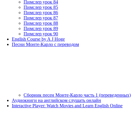
Пимслер урок 84
Пимслер урок 85
Пимслер урок 86
Пимслер урок 87
Пимслер урок 88
Пимслер урок 89
Пимслер урок 90
English Course by A J Hoge
Песни Монте-Карло с переводом
Сборник песен Монте-Карло часть 1 (переведенных)
Аудиокниги на английском слушать онлайн
Interactive Player: Watch Movies and Learn English Online