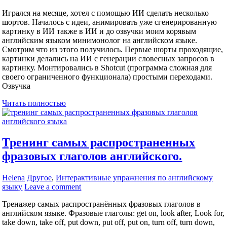
Игрался на месяце, хотел с помощью ИИ сделать несколько
шортов. Началось с идеи, анимировать уже сгенерированную
картинку в ИИ также в ИИ и до озвучки моим корявым
английским языком минимонолог на английском языке.
Смотрим что из этого получилось. Первые шорты проходящие,
картинки делались на ИИ с генерации словесных запросов в
картинку. Монтировались в Shotcut (программа сложная для
своего ограниченного функционала) простыми переходами.
Озвучка
Читать полностью
Тренинг самых распространенных
фразовых глаголов английского.
Helena
Другое
,
Интерактивные упражнения по английскому
языку
Leave a comment
Тренажер самых распространённых фразовых глаголов в
английском языке. Фразовые глаголы: get on, look after, Look for,
take down, take off, put down, put off, put on, turn off, turn down,