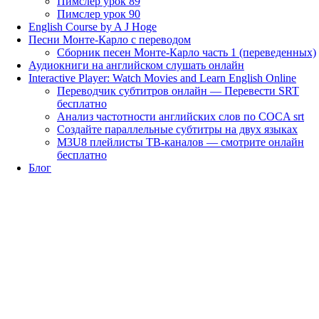
Пимслер урок 89
Пимслер урок 90
English Course by A J Hoge
Песни Монте-Карло с переводом
Сборник песен Монте-Карло часть 1 (переведенных)
Аудиокниги на английском слушать онлайн
Interactive Player: Watch Movies and Learn English Online
Переводчик субтитров онлайн — Перевести SRT
бесплатно
Анализ частотности английских слов по COCA srt
Создайте параллельные субтитры на двух языках
M3U8 плейлисты ТВ‑каналов — смотрите онлайн
бесплатно
Блог